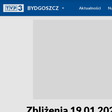
POWRÓT DO
BYDGOSZCZ
Aktualności
N
TVP REGIONY
Zbliżenia 19.01.20