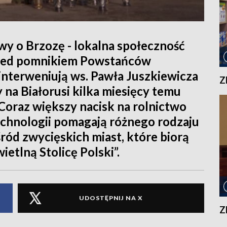
wy o Brzozę - lokalna społeczność
rzed pomnikiem Powstańców
interweniują ws. Pawła Juszkiewicza
Z
 na Białorusi kilka miesięcy temu
 Coraz większy nacisk na rolnictwo
echnologii pomagają różnego rodzaju
śród zwycięskich miast, które biorą
ietlną Stolicę Polski”.
UDOSTĘPNIJ NA X
Z