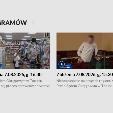
OGRAMÓW
ia 7.08.2026, g. 16.30
Zbliżenia 7.08.2026, g. 15.30
dem Okręgowym w Toruniu
Niebezpiecznie na drogach regionu 
 się proces sprawców porwanie,
Przed Sądem Okręgowym w Toruni
 tortur pod Grudziądzem • 3 mln
rozpoczął się proces sprawców por
 mogą wynosić straty po pożarze
pobicie i tortur pod Grudziądzem • 
Kossaka w Bydgoszczy •
o oszczędzanie wody • Ważne dla
cznie na drogach regionu •
rolników badania w Stacji Doświadcz
ąg sporu o pranie na bydgoskich
Oceny Odmian w Chrząstowie