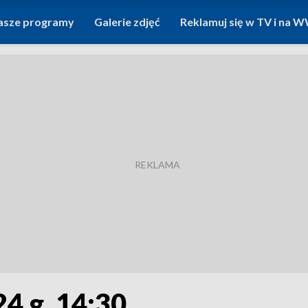
asze programy
Galerie zdjęć
Reklamuj się w TV i na
24 g. 14:30