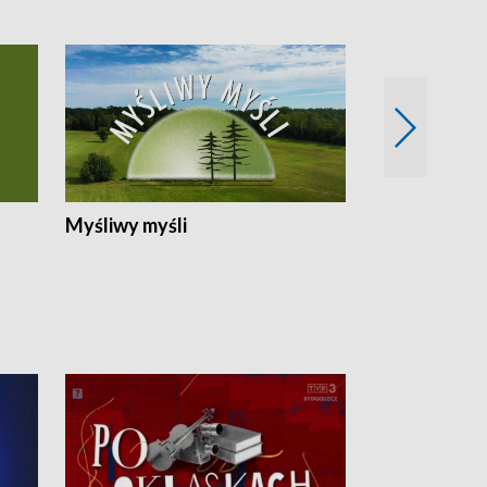
Myśliwy myśli
Spotkania z 