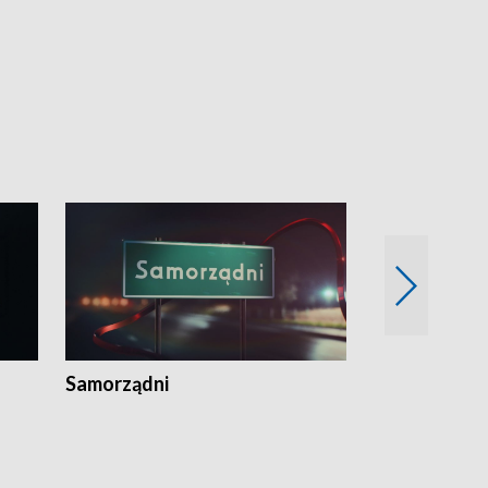
Samorządni
Wspólna sp