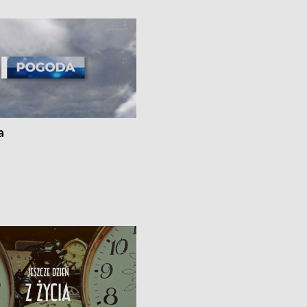
kach
a