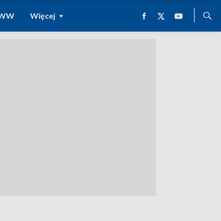
 WWW
Więcej