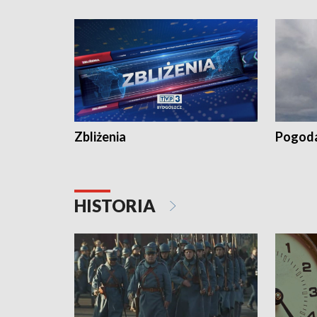
recept po spaleniu apteki w Bydgoszczy •
Kapuścis
Dalszy ciąg sąsiedzkiego sporu o
wywieszanie prania
Zbliżenia
Pogod
HISTORIA