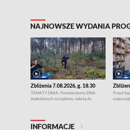
NAJNOWSZE WYDANIA PR
Zbliżenia 7.08.2026, g. 18.30
Zbliżen
TEMATY DNIA: Potwierdzono DNA
Przed Są
znalezionych szczątków, należą do
rozpoczął
zaginionej Jowity Zielińskiej • Tragiczny
pobicie i
finał prac serwisowych w studni w Solcu
zł - tyle
Kujawskim • Festiwal dziewięciu wzgórz
przy ul. 
w Chełmnie i Festiwal Wisły w kilku
Niebezpie
INFORMACJE
miastach regionu • Problem z realizacją
Dalszy ci