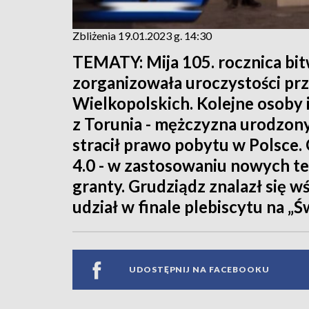
Zbliżenia 19.01.2023 g. 14:30
TEMATY: Mija 105. rocznica bit
zorganizowała uroczystości p
Wielkopolskich. Kolejne osoby 
z Torunia - mężczyzna urodzony
stracił prawo pobytu w Polsce.
4.0 - w zastosowaniu nowych t
granty. Grudziądz znalazł się w
udział w finale plebiscytu na „Św
UDOSTĘPNIJ NA FACEBOOKU