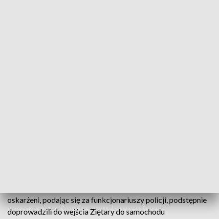
spokoju. Nie na podstawie, jak powiedział
pan Gawronik, manipulacji
dziennikarzami, tylko na podstawie drogi
prawnej, która mi przysługuje zgodnie z
"Kodeksem postępowania karnego"
– przekazuje Piotr Kosmaty, prokurator, autor
aktu oskarżenia.
Rodzina Jarosława Ziętary nadal ma nadzieję na odnalezienie
sprawców uprowadzenia dziennikarza. W październiku
ubiegłego roku Sąd Okręgowy w Poznaniu uniewinnił
Mirosława R., ps. Ryba, i Dariusza L., ps. Lala, oskarżonych o
uprowadzenie, pozbawienie wolności i pomocnictwo w
zabójstwie dziennikarza.
Według ustaleń prokuratury, we wrześniu 1992 roku,
oskarżeni, podając się za funkcjonariuszy policji, podstępnie
doprowadzili do wejścia Ziętary do samochodu