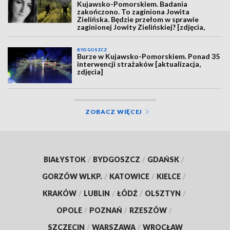
Kujawsko-Pomorskiem. Badania
zakończono. To zaginiona Jowita
Zielińska. Będzie przełom w sprawie
zaginionej Jowity Zielińskiej? [zdjęcia,
wideo, aktualizacja]
BYDGOSZCZ
Burze w Kujawsko-Pomorskiem. Ponad 35
interwencji strażaków [aktualizacja,
zdjęcia]
ZOBACZ WIĘCEJ
BIAŁYSTOK
/
BYDGOSZCZ
/
GDAŃSK
/
GORZÓW WLKP.
/
KATOWICE
/
KIELCE
/
KRAKÓW
/
LUBLIN
/
ŁÓDŹ
/
OLSZTYN
/
OPOLE
/
POZNAŃ
/
RZESZÓW
/
SZCZECIN
/
WARSZAWA
/
WROCŁAW