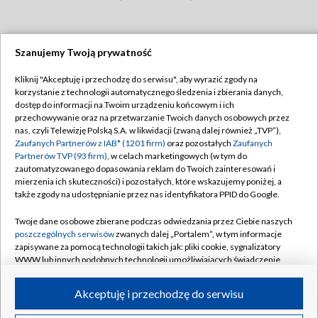
Szanujemy Twoją prywatność
Dołącz do nas:
Kliknij "Akceptuję i przechodzę do serwisu", aby wyrazić zgody na
korzystanie z technologii automatycznego śledzenia i zbierania danych,
TVP
dostęp do informacji na Twoim urządzeniu końcowym i ich
Abonament TVP
przechowywanie oraz na przetwarzanie Twoich danych osobowych przez
Regulamin TVP
nas, czyli Telewizję Polską S.A. w likwidacji (zwaną dalej również „TVP”),
Emisja w TVP
Zaufanych Partnerów z IAB* (1201 firm)
oraz pozostałych
Zaufanych
Polityka prywatności
Partnerów TVP (93 firm)
, w celach marketingowych (w tym do
Centrum informacji TVP
Moje zgody
zautomatyzowanego dopasowania reklam do Twoich zainteresowań i
mierzenia ich skuteczności) i pozostałych, które wskazujemy poniżej, a
Naziemna Telewizja Cyfrowa
Pomoc
także zgody na udostępnianie przez nas identyfikatora PPID do Google.
Sklep TVP
Biuro reklamy
Twoje dane osobowe zbierane podczas odwiedzania przez Ciebie naszych
Rada Programowa
poszczególnych serwisów
zwanych dalej „Portalem”, w tym informacje
Kontakt
zapisywane za pomocą technologii takich jak: pliki cookie, sygnalizatory
System NOS
WWW lub innych podobnych technologii umożliwiających świadczenie
dopasowanych i bezpiecznych usług, personalizację treści oraz reklam,
Informacje o nadawcy
Kanały
udostępnianie funkcji mediów społecznościowych oraz analizowanie
Akceptuję i przechodzę do serwisu
ruchu w Internecie.
Program dla prasy
©2026 Telewizja Polska S.A. w likwidacji