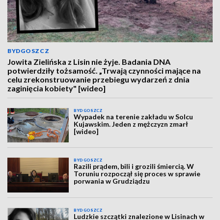
BYDGOSZCZ
Jowita Zielińska z Lisin nie żyje. Badania DNA
potwierdziły tożsamość. „Trwają czynności mające na
celu zrekonstruowanie przebiegu wydarzeń z dnia
zaginięcia kobiety" [wideo]
BYDGOSZCZ
Wypadek na terenie zakładu w Solcu
Kujawskim. Jeden z mężczyzn zmarł
[wideo]
BYDGOSZCZ
Razili prądem, bili i grozili śmiercią. W
Toruniu rozpoczął się proces w sprawie
porwania w Grudziądzu
BYDGOSZCZ
Ludzkie szczątki znalezione w Lisinach w