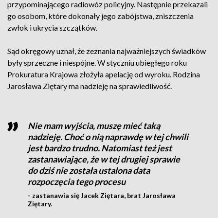
przypominającego radiowóz policyjny. Następnie przekazali
go osobom, które dokonały jego zabójstwa, zniszczenia
zwłok i ukrycia szczątków.
Sąd okręgowy uznał, że zeznania najważniejszych świadków
były sprzeczne i niespójne. W styczniu ubiegłego roku
Prokuratura Krajowa złożyła apelację od wyroku. Rodzina
Jarosława Ziętary ma nadzieję na sprawiedliwość.
Nie mam wyjścia, muszę mieć taką
nadzieję. Choć o nią naprawdę w tej chwili
jest bardzo trudno. Natomiast też jest
zastanawiające, że w tej drugiej sprawie
do dziś nie została ustalona data
rozpoczęcia tego procesu
- zastanawia się Jacek Ziętara, brat Jarosława
Ziętary.