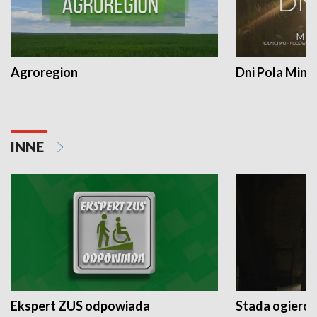
Agroregion
Dni Pola Min
INNE
Ekspert ZUS odpowiada
Stada ogieró