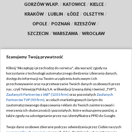
GORZÓW WLKP.
/
KATOWICE
/
KIELCE
/
KRAKÓW
/
LUBLIN
/
ŁÓDŹ
/
OLSZTYN
/
OPOLE
/
POZNAŃ
/
RZESZÓW
/
SZCZECIN
/
WARSZAWA
/
WROCŁAW
Szanujemy Twoją prywatność
Dołącz do nas:
Kliknij "Akceptuję i przechodzę do serwisu", aby wyrazić zgody na
korzystanie z technologii automatycznego śledzenia i zbierania danych,
TVP
dostęp do informacji na Twoim urządzeniu końcowym i ich
Abonament TVP
przechowywanie oraz na przetwarzanie Twoich danych osobowych przez
Regulamin TVP
nas, czyli Telewizję Polską S.A. w likwidacji (zwaną dalej również „TVP”),
Emisja w TVP
Polityka prywatności
Zaufanych Partnerów z IAB* (1201 firm)
oraz pozostałych
Zaufanych
Partnerów TVP (93 firm)
, w celach marketingowych (w tym do
Centrum informacji TVP
Moje zgody
zautomatyzowanego dopasowania reklam do Twoich zainteresowań i
mierzenia ich skuteczności) i pozostałych, które wskazujemy poniżej, a
Naziemna Telewizja Cyfrowa
Pomoc
także zgody na udostępnianie przez nas identyfikatora PPID do Google.
Sklep TVP
Biuro reklamy
Twoje dane osobowe zbierane podczas odwiedzania przez Ciebie naszych
Rada Programowa