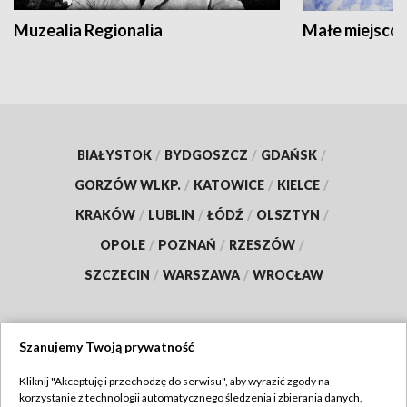
Muzealia Regionalia
Małe miejscow
BIAŁYSTOK
/
BYDGOSZCZ
/
GDAŃSK
/
GORZÓW WLKP.
/
KATOWICE
/
KIELCE
/
KRAKÓW
/
LUBLIN
/
ŁÓDŹ
/
OLSZTYN
/
OPOLE
/
POZNAŃ
/
RZESZÓW
/
SZCZECIN
/
WARSZAWA
/
WROCŁAW
Szanujemy Twoją prywatność
Dołącz do nas:
Kliknij "Akceptuję i przechodzę do serwisu", aby wyrazić zgody na
korzystanie z technologii automatycznego śledzenia i zbierania danych,
TVP