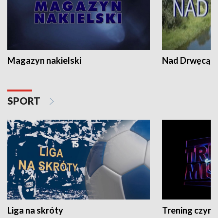
Magazyn nakielski
Nad Drwęcą
SPORT
Liga na skróty
Trening czyni 