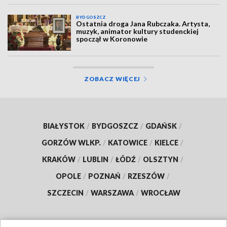
BYDGOSZCZ
Ostatnia droga Jana Rubczaka. Artysta,
muzyk, animator kultury studenckiej
spoczął w Koronowie
ZOBACZ WIĘCEJ
BIAŁYSTOK
/
BYDGOSZCZ
/
GDAŃSK
/
GORZÓW WLKP.
/
KATOWICE
/
KIELCE
/
KRAKÓW
/
LUBLIN
/
ŁÓDŹ
/
OLSZTYN
/
OPOLE
/
POZNAŃ
/
RZESZÓW
/
SZCZECIN
/
WARSZAWA
/
WROCŁAW