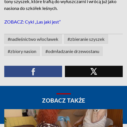
tony szyszek, które trafią do wyłuszczarni i wrócą już jako
nasiona do szkółek leśnych.
ZOBACZ: Cykl „Las jaki jest”
#nadleśnictwo włocławek
#zbieranie szyszek
#zbiory nasion
#odmładzanie drzewostanu
ZOBACZ TAKŻE