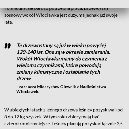
To żmudna, ale bardzo potrzebna praca. Drzewostan
sosnowy wokół Włocławka jest duży, ma jednak już swoje
lata.
Te drzewostany są już w wieku powyżej
120-140 lat. One są w okresie zamierania.
Wokół Włocławka mamy do czynienia z
wieloma czynnikami, które powodują
zmiany klimatyczne i osłabianie tych
drzew
- zaznacza Mieczysław Olewnik z Nadleśnictwa
Włocławek.
W ubiegłych latach z jednego drzewa leśnicy pozyskiwali od
8 do 12 kg szyszek. W tym roku zbiory mają być
czterokrotnie mniejsze. Leśnicy planują pozyskać łącznie 3,5