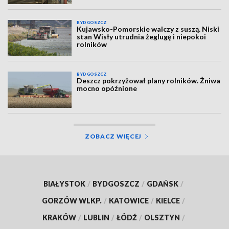
BYDGOSZCZ
Kujawsko-Pomorskie walczy z suszą. Niski
stan Wisły utrudnia żeglugę i niepokoi
rolników
BYDGOSZCZ
Deszcz pokrzyżował plany rolników. Żniwa
mocno opóźnione
ZOBACZ WIĘCEJ
BIAŁYSTOK
/
BYDGOSZCZ
/
GDAŃSK
/
GORZÓW WLKP.
/
KATOWICE
/
KIELCE
/
KRAKÓW
/
LUBLIN
/
ŁÓDŹ
/
OLSZTYN
/