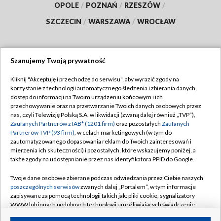
OPOLE
/
POZNAŃ
/
RZESZÓW
/
SZCZECIN
/
WARSZAWA
/
WROCŁAW
Szanujemy Twoją prywatność
Dołącz do nas:
Kliknij "Akceptuję i przechodzę do serwisu", aby wyrazić zgody na
korzystanie z technologii automatycznego śledzenia i zbierania danych,
TVP
dostęp do informacji na Twoim urządzeniu końcowym i ich
Abonament TVP
przechowywanie oraz na przetwarzanie Twoich danych osobowych przez
Regulamin TVP
nas, czyli Telewizję Polską S.A. w likwidacji (zwaną dalej również „TVP”),
Emisja w TVP
Polityka prywatności
Zaufanych Partnerów z IAB* (1201 firm)
oraz pozostałych
Zaufanych
Partnerów TVP (93 firm)
, w celach marketingowych (w tym do
Centrum informacji TVP
Moje zgody
zautomatyzowanego dopasowania reklam do Twoich zainteresowań i
mierzenia ich skuteczności) i pozostałych, które wskazujemy poniżej, a
Naziemna Telewizja Cyfrowa
Pomoc
także zgody na udostępnianie przez nas identyfikatora PPID do Google.
Sklep TVP
Biuro reklamy
Twoje dane osobowe zbierane podczas odwiedzania przez Ciebie naszych
Rada Programowa
Kontakt
poszczególnych serwisów
zwanych dalej „Portalem”, w tym informacje
zapisywane za pomocą technologii takich jak: pliki cookie, sygnalizatory
System NOS
WWW lub innych podobnych technologii umożliwiających świadczenie
dopasowanych i bezpiecznych usług, personalizację treści oraz reklam,
Informacje o nadawcy
Kanały