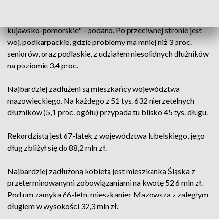
BIK widnieje 26 522 seniorów z problemami finansowymi,
czyli 7 proc. osób w wieku 65+ zamieszkujących woj.
kujawsko-pomorskie" - podano. Po przeciwnej stronie jest
woj. podkarpackie, gdzie problemy ma mniej niż 3 proc.
seniorów, oraz podlaskie, z udziałem niesolidnych dłużników
na poziomie 3,4 proc.
Najbardziej zadłużeni są mieszkańcy województwa
mazowieckiego. Na każdego z 51 tys. 632 nierzetelnych
dłużników (5,1 proc. ogółu) przypada tu blisko 45 tys. długu.
Rekordzistą jest 67-latek z województwa lubelskiego, jego
dług zbliżył się do 88,2 mln zł.
Najbardziej zadłużoną kobietą jest mieszkanka Śląska z
przeterminowanymi zobowiązaniami na kwotę 52,6 mln zł.
Podium zamyka 66-letni mieszkaniec Mazowsza z zaległym
długiem w wysokości 32,3 mln zł.