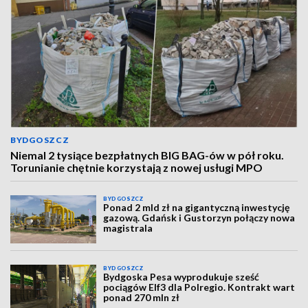
BYDGOSZCZ
Niemal 2 tysiące bezpłatnych BIG BAG-ów w pół roku.
Torunianie chętnie korzystają z nowej usługi MPO
BYDGOSZCZ
Ponad 2 mld zł na gigantyczną inwestycję
gazową. Gdańsk i Gustorzyn połączy nowa
magistrala
BYDGOSZCZ
Bydgoska Pesa wyprodukuje sześć
pociągów Elf3 dla Polregio. Kontrakt wart
ponad 270 mln zł