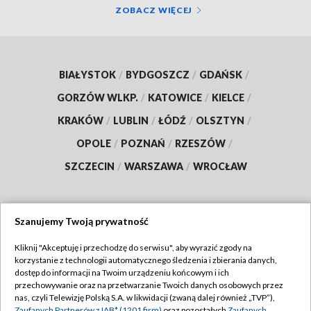
ZOBACZ WIĘCEJ
BIAŁYSTOK
/
BYDGOSZCZ
/
GDAŃSK
/
GORZÓW WLKP.
/
KATOWICE
/
KIELCE
/
KRAKÓW
/
LUBLIN
/
ŁÓDŹ
/
OLSZTYN
/
OPOLE
/
POZNAŃ
/
RZESZÓW
/
SZCZECIN
/
WARSZAWA
/
WROCŁAW
Szanujemy Twoją prywatność
Dołącz do nas:
Kliknij "Akceptuję i przechodzę do serwisu", aby wyrazić zgody na
korzystanie z technologii automatycznego śledzenia i zbierania danych,
TVP
dostęp do informacji na Twoim urządzeniu końcowym i ich
Abonament TVP
przechowywanie oraz na przetwarzanie Twoich danych osobowych przez
Regulamin TVP
nas, czyli Telewizję Polską S.A. w likwidacji (zwaną dalej również „TVP”),
Emisja w TVP
Zaufanych Partnerów z IAB* (1201 firm)
oraz pozostałych
Zaufanych