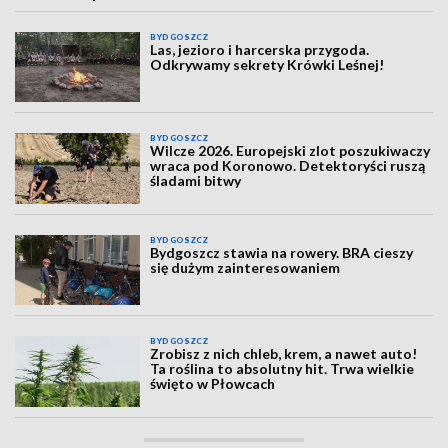
BYDGOSZCZ
Las, jezioro i harcerska przygoda.
Odkrywamy sekrety Krówki Leśnej!
BYDGOSZCZ
Wilcze 2026. Europejski zlot poszukiwaczy
wraca pod Koronowo. Detektoryści ruszą
śladami bitwy
BYDGOSZCZ
Bydgoszcz stawia na rowery. BRA cieszy
się dużym zainteresowaniem
BYDGOSZCZ
Zrobisz z nich chleb, krem, a nawet auto!
Ta roślina to absolutny hit. Trwa wielkie
święto w Płowcach