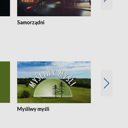
Samorządni
Wspólna sp
Myśliwy myśli
Spotkania z 