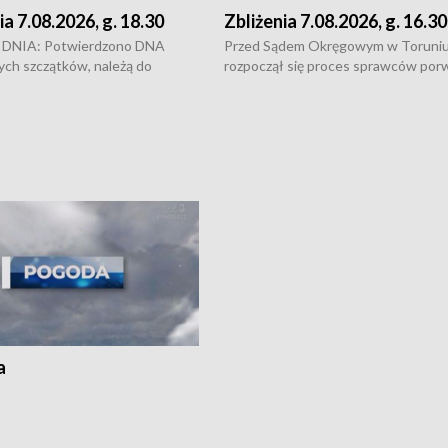
ia 7.08.2026, g. 18.30
Zbliżenia 7.08.2026, g. 16.30
DNIA: Potwierdzono DNA
Przed Sądem Okręgowym w Toruni
ych szczątków, należą do
rozpoczął się proces sprawców por
j Jowity Zielińskiej • Tragiczny
pobicie i tortur pod Grudziądzem • 
c serwisowych w studni w Solcu
zł - tyle mogą wynosić straty po poż
 • Festiwal dziewięciu wzgórz
przy ul. Kossaka w Bydgoszczy •
e i Festiwal Wisły w kilku
Niebezpiecznie na drogach regionu 
regionu • Problem z realizacją
Dalszy ciąg sporu o pranie na bydgo
 spaleniu apteki w Bydgoszczy •
Kapuściskach
ąg sąsiedzkiego sporu o
nie prania
a