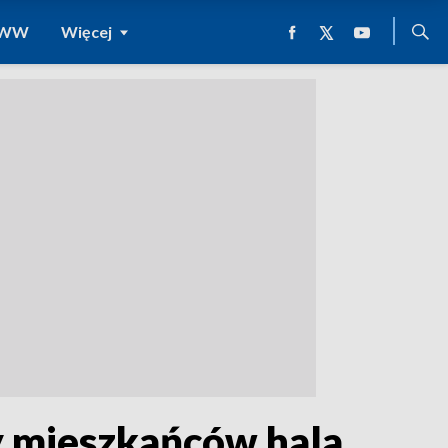
 WWW
Więcej
y mieszkańców hala