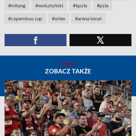
#mityng
#wolsztyński
#kpzla
#pzla
#copernicus cup
#orlen
#arena toruń
ZOBACZ TAKŻE