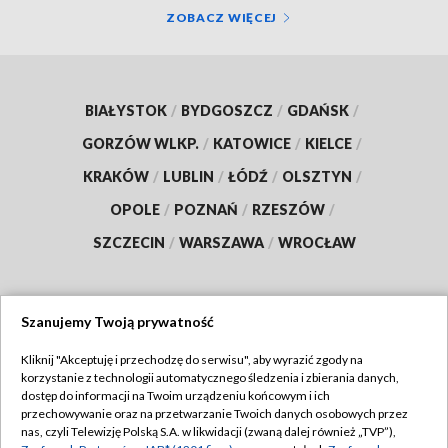
ZOBACZ WIĘCEJ
BIAŁYSTOK
/
BYDGOSZCZ
/
GDAŃSK
/
GORZÓW WLKP.
/
KATOWICE
/
KIELCE
/
KRAKÓW
/
LUBLIN
/
ŁÓDŹ
/
OLSZTYN
/
OPOLE
/
POZNAŃ
/
RZESZÓW
/
SZCZECIN
/
WARSZAWA
/
WROCŁAW
Szanujemy Twoją prywatność
Dołącz do nas:
Kliknij "Akceptuję i przechodzę do serwisu", aby wyrazić zgody na
korzystanie z technologii automatycznego śledzenia i zbierania danych,
TVP
dostęp do informacji na Twoim urządzeniu końcowym i ich
Abonament TVP
przechowywanie oraz na przetwarzanie Twoich danych osobowych przez
Regulamin TVP
nas, czyli Telewizję Polską S.A. w likwidacji (zwaną dalej również „TVP”),
Emisja w TVP