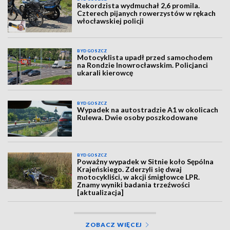
Rekordzista wydmuchał 2,6 promila.
Czterech pijanych rowerzystów w rękach
włocławskiej policji
BYDGOSZCZ
Motocyklista upadł przed samochodem
na Rondzie Inowrocławskim. Policjanci
ukarali kierowcę
BYDGOSZCZ
Wypadek na autostradzie A1 w okolicach
Rulewa. Dwie osoby poszkodowane
BYDGOSZCZ
Poważny wypadek w Sitnie koło Sępólna
Krajeńskiego. Zderzyli się dwaj
motocykliści, w akcji śmigłowce LPR.
Znamy wyniki badania trzeźwości
[aktualizacja]
ZOBACZ WIĘCEJ