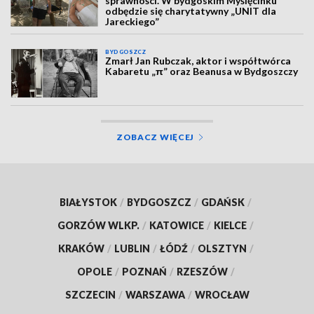
sprawności. W bydgoskim Myślęcinku
odbędzie się charytatywny „UNIT dla
Jareckiego”
BYDGOSZCZ
Zmarł Jan Rubczak, aktor i współtwórca
Kabaretu „π” oraz Beanusa w Bydgoszczy
ZOBACZ WIĘCEJ
BIAŁYSTOK
/
BYDGOSZCZ
/
GDAŃSK
/
GORZÓW WLKP.
/
KATOWICE
/
KIELCE
/
KRAKÓW
/
LUBLIN
/
ŁÓDŹ
/
OLSZTYN
/
OPOLE
/
POZNAŃ
/
RZESZÓW
/
SZCZECIN
/
WARSZAWA
/
WROCŁAW