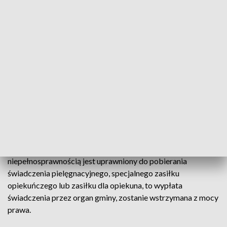
Świadczenie będzie podwyższane z urzędu wraz z
waloryzacją renty socjalnej.
Znamy kwotę świadczenia wspierającego, co dalej
Osoby, którym Wojewódzki Zespół ds. Orzekania o
Niepełnosprawności wydał decyzję ustalającą poziom
potrzeby wsparcia na uprawniającym poziomie, mogą złożyć
elektronicznie wniosek do ZUS-u o świadczenie wspierające
(druk SWN). Co ważne, jeśli taki wniosek zostanie złożony
przez osobę z niepełnosprawnością lub osobę upoważnioną
do jej reprezentowania, a opiekun osoby z
niepełnosprawnością jest uprawniony do pobierania
świadczenia pielęgnacyjnego, specjalnego zasiłku
opiekuńczego lub zasiłku dla opiekuna, to wypłata
świadczenia przez organ gminy, zostanie wstrzymana z mocy
prawa.