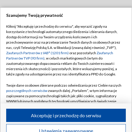
Szanujemy Twoją prywatność
Dołącz do nas:
Kliknij "Akceptuję i przechodzę do serwisu", aby wyrazić zgody na
korzystanie z technologii automatycznego śledzenia i zbierania danych,
TVP
dostęp do informacji na Twoim urządzeniu końcowym i ich
Abonament TVP
przechowywanie oraz na przetwarzanie Twoich danych osobowych przez
Regulamin TVP
nas, czyli Telewizję Polską S.A. w likwidacji (zwaną dalej również „TVP”),
Emisja w TVP
Polityka prywatności
Zaufanych Partnerów z IAB* (1201 firm)
oraz pozostałych
Zaufanych
Partnerów TVP (93 firm)
, w celach marketingowych (w tym do
Centrum informacji TVP
Moje zgody
zautomatyzowanego dopasowania reklam do Twoich zainteresowań i
mierzenia ich skuteczności) i pozostałych, które wskazujemy poniżej, a
Naziemna Telewizja Cyfrowa
Pomoc
także zgody na udostępnianie przez nas identyfikatora PPID do Google.
Sklep TVP
Biuro reklamy
Twoje dane osobowe zbierane podczas odwiedzania przez Ciebie naszych
Rada Programowa
Kontakt
poszczególnych serwisów
zwanych dalej „Portalem”, w tym informacje
zapisywane za pomocą technologii takich jak: pliki cookie, sygnalizatory
System NOS
WWW lub innych podobnych technologii umożliwiających świadczenie
dopasowanych i bezpiecznych usług, personalizację treści oraz reklam,
Informacje o nadawcy
Kanały
udostępnianie funkcji mediów społecznościowych oraz analizowanie
Akceptuję i przechodzę do serwisu
ruchu w Internecie.
Program dla prasy
©2026 Telewizja Polska S.A. w likwidacji
Biuro Reklamy
Twoje dane osobowe zbierane podczas odwiedzania przez Ciebie
Ustawienia zaawansowane