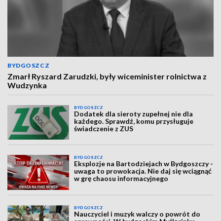
BYDGOSZCZ
Zmarł Ryszard Zarudzki, były wiceminister rolnictwa z
Wudzynka
BYDGOSZCZ
Dodatek dla sieroty zupełnej nie dla
każdego. Sprawdź, komu przysługuje
świadczenie z ZUS
BYDGOSZCZ
Eksplozje na Bartodziejach w Bydgoszczy -
uwaga to prowokacja. Nie daj się wciągnąć
w grę chaosu informacyjnego
BYDGOSZCZ
Nauczyciel i muzyk walczy o powrót do