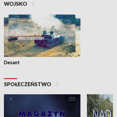
WOJSKO
Desant
SPOŁECZEŃSTWO