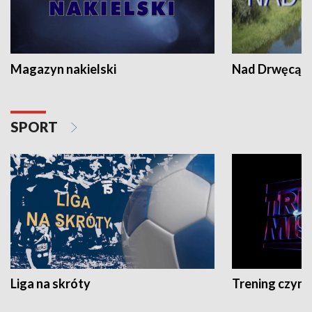
Magazyn nakielski
Nad Drwęcą
SPORT
Liga na skróty
Trening czyni 