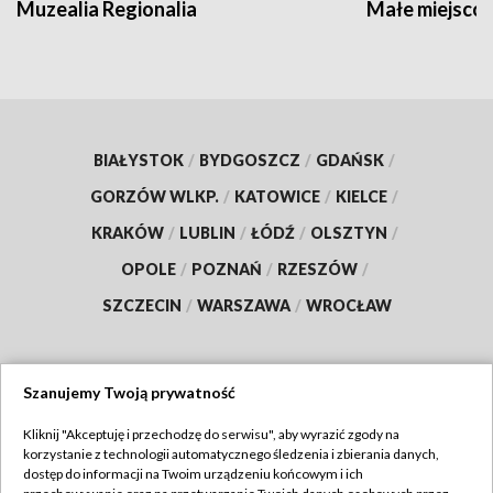
Muzealia Regionalia
Małe miejscow
BIAŁYSTOK
/
BYDGOSZCZ
/
GDAŃSK
/
GORZÓW WLKP.
/
KATOWICE
/
KIELCE
/
KRAKÓW
/
LUBLIN
/
ŁÓDŹ
/
OLSZTYN
/
OPOLE
/
POZNAŃ
/
RZESZÓW
/
SZCZECIN
/
WARSZAWA
/
WROCŁAW
Szanujemy Twoją prywatność
Dołącz do nas:
Kliknij "Akceptuję i przechodzę do serwisu", aby wyrazić zgody na
korzystanie z technologii automatycznego śledzenia i zbierania danych,
TVP
dostęp do informacji na Twoim urządzeniu końcowym i ich