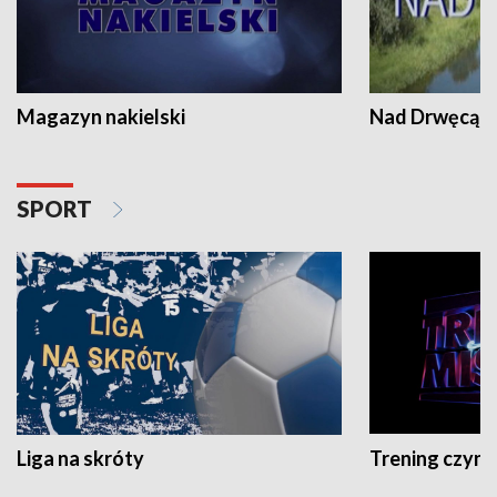
Magazyn nakielski
Nad Drwęcą
SPORT
Liga na skróty
Trening czyni 