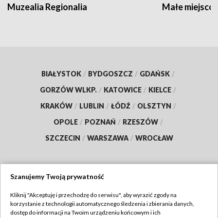
Muzealia Regionalia
Małe miejscow
BIAŁYSTOK
/
BYDGOSZCZ
/
GDAŃSK
/
GORZÓW WLKP.
/
KATOWICE
/
KIELCE
/
KRAKÓW
/
LUBLIN
/
ŁÓDŹ
/
OLSZTYN
/
OPOLE
/
POZNAŃ
/
RZESZÓW
/
SZCZECIN
/
WARSZAWA
/
WROCŁAW
Szanujemy Twoją prywatność
Dołącz do nas:
Kliknij "Akceptuję i przechodzę do serwisu", aby wyrazić zgody na
korzystanie z technologii automatycznego śledzenia i zbierania danych,
TVP
dostęp do informacji na Twoim urządzeniu końcowym i ich