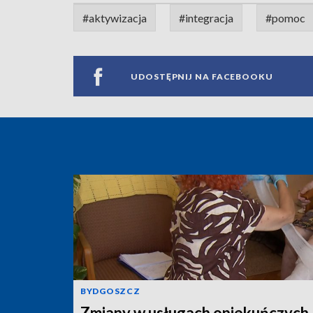
#aktywizacja
#integracja
#pomoc
UDOSTĘPNIJ NA FACEBOOKU
BYDGOSZCZ
Zmiany w usługach opiekuńczych.