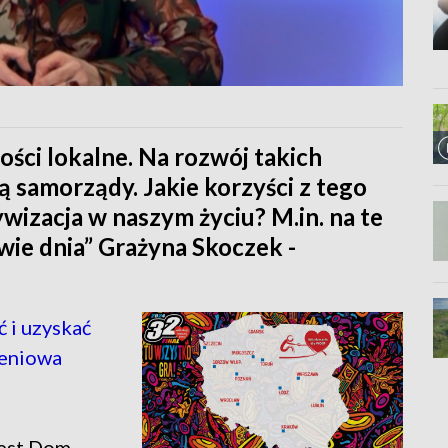
ości lokalne. Na rozwój takich
ją samorządy. Jakie korzyści z tego
ywizacja w naszym życiu? M.in. na te
ie dnia” Grażyna Skoczek -
 i uzyskać
leniowa
jest Dom