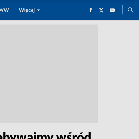
 WWW
Więcej
zebywajmy wśród