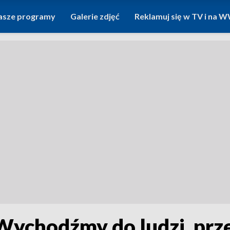
asze programy
Galerie zdjęć
Reklamuj się w TV i na
Wychodźmy do ludzi, pr