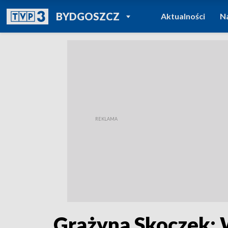
POWRÓT DO
BYDGOSZCZ
Aktualności
N
TVP REGIONY
Grażyna Skoczek: 