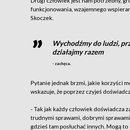
Drugi człowiek jest nam potrzebny, gr
funkcjonowania, wzajemnego wspierani
Skoczek.
Wychodźmy do ludzi, pr
działajmy razem
- zachęca.
Pytanie jednak brzmi, jakie korzyści m
wskazuje, że poprzez czyjeś doświadc
- Tak jak każdy człowiek doświadcza za
trudnymi sprawami, dobrymi sprawami
gdzieś tam posłuchać innych. Mogą to 