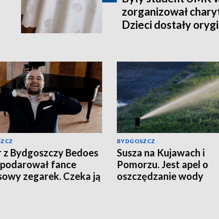
zorganizował charyt
Dzieci dostały orygi
piłkarskie [zdjęcia]
SZCZ
BYDGOSZCZ
 z Bydgoszczy Bedoes
Susza na Kujawach i
podarował fance
Pomorzu. Jest apel o
sowy zegarek. Czeka ją
oszczędzanie wody
tek?