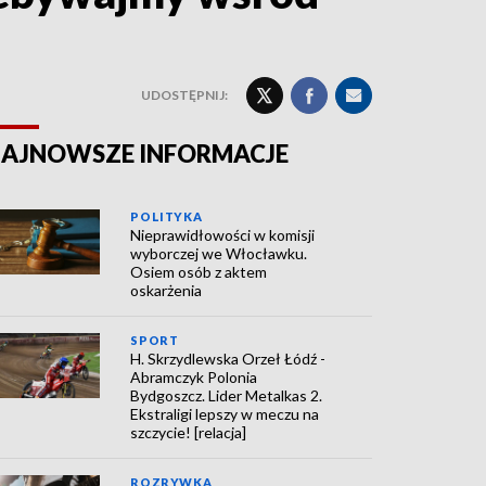
UDOSTĘPNIJ:
AJNOWSZE INFORMACJE
POLITYKA
Nieprawidłowości w komisji
wyborczej we Włocławku.
Osiem osób z aktem
oskarżenia
SPORT
H. Skrzydlewska Orzeł Łódź -
Abramczyk Polonia
Bydgoszcz. Lider Metalkas 2.
Ekstraligi lepszy w meczu na
szczycie! [relacja]
ROZRYWKA