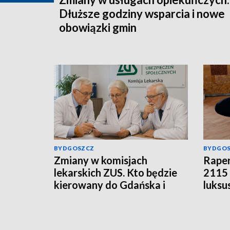
Dłuższe godziny wsparcia i nowe
obowiązki gmin
BYDGOSZCZ
BYDGO
Zmiany w komisjach
Raper
lekarskich ZUS. Kto będzie
2115 
kierowany do Gdańska i
luksu
Łodzi?
poda