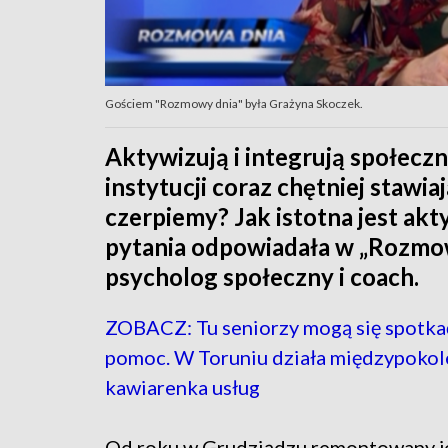
Gościem "Rozmowy dnia" była Grażyna Skoczek.
Aktywizują i integrują społeczn
instytucji coraz chętniej stawia
czerpiemy? Jak istotna jest akt
pytania odpowiadała w „Rozmow
psycholog społeczny i coach.
ZOBACZ: Tu seniorzy mogą się spotkać
pomoc. W Toruniu działa międzypoko
kawiarenka usług
Od roku w Grudziądzu remontowany 