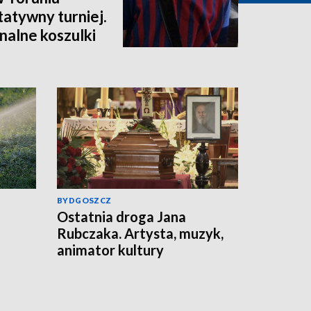
atywny turniej.
nalne koszulki
BYDGOSZCZ
Ostatnia droga Jana
Rubczaka. Artysta, muzyk,
animator kultury
studenckiej spoczął w
Koronowie