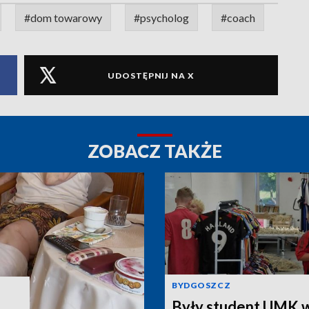
#dom towarowy
#psycholog
#coach
UDOSTĘPNIJ NA X
ZOBACZ TAKŻE
BYDGOSZCZ
Były student UMK w