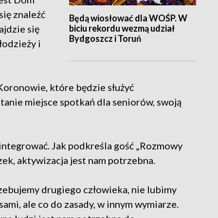
ię znaleźć
Będą wiosłować dla WOŚP. W
biciu rekordu wezmą udział
ajdzie się
Bydgoszcz i Toruń
łodzieży i
oronowie, które będzie służyć
tanie miejsce spotkań dla seniorów, swoją
 integrować. Jak podkreśla gość „Rozmowy
zek, aktywizacja jest nam potrzebna.
rzebujemy drugiego człowieka, nie lubimy
sami, ale co do zasady, w innym wymiarze.