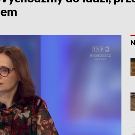
azem
N