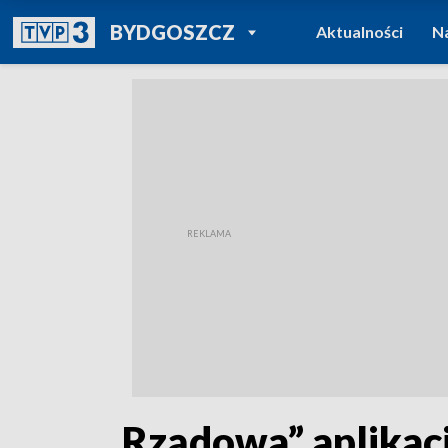
POWRÓT DO
BYDGOSZCZ
Aktualności
N
TVP REGIONY
„Rządowa” aplikacj