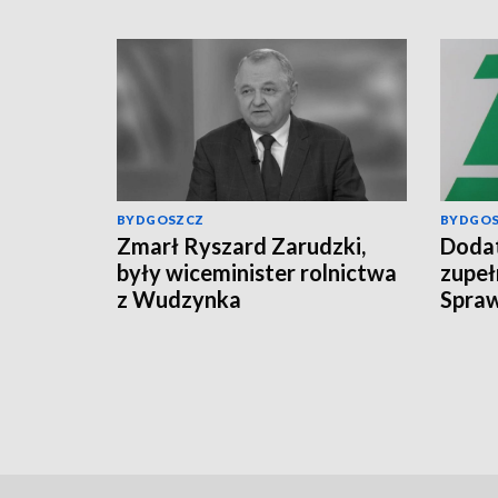
BYDGOSZCZ
BYDGO
Zmarł Ryszard Zarudzki,
Dodat
były wiceminister rolnictwa
zupeł
z Wudzynka
Spraw
świad