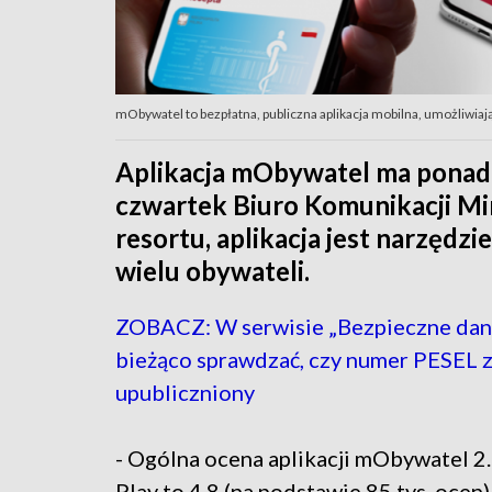
mObywatel to bezpłatna, publiczna aplikacja mobilna, umożliwiaj
Aplikacja mObywatel ma ponad
czwartek Biuro Komunikacji Mi
resortu, aplikacja jest narzęd
wielu obywateli.
ZOBACZ: W serwisie „Bezpieczne dan
bieżąco sprawdzać, czy numer PESEL z
upubliczniony
- Ogólna ocena aplikacji mObywatel 2
Play to 4,8 (na podstawie 85 tys. ocen)