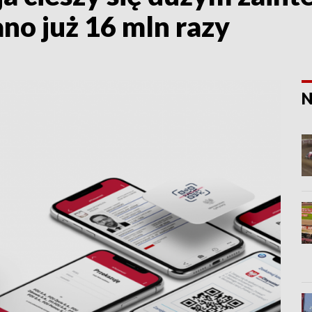
o już 16 mln razy
N