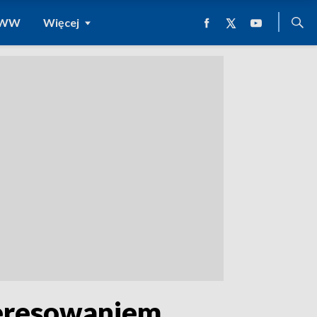
 WWW
Więcej
teresowaniem.