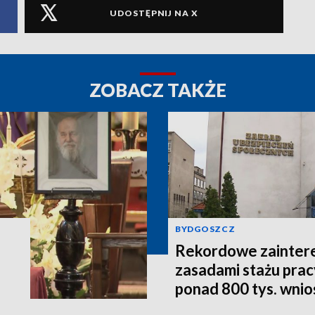
UDOSTĘPNIJ NA X
ZOBACZ TAKŻE
BYDGOSZCZ
Rekordowe zainter
zasadami stażu prac
ponad 800 tys. wni