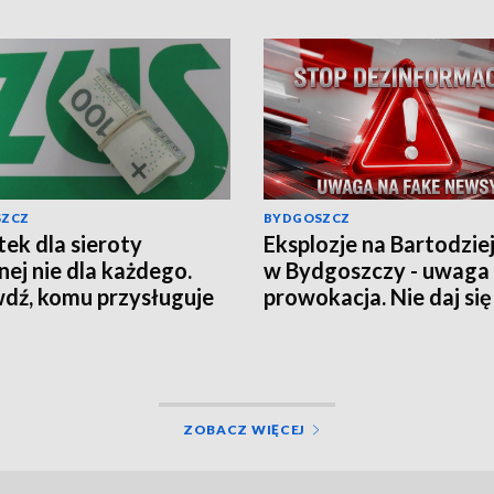
SZCZ
BYDGOSZCZ
ek dla sieroty
Eksplozje na Bartodzie
nej nie dla każdego.
w Bydgoszczy - uwaga
dź, komu przysługuje
prowokacja. Nie daj się
czenie z ZUS
wciągnąć w grę chaosu
informacyjnego
ZOBACZ WIĘCEJ