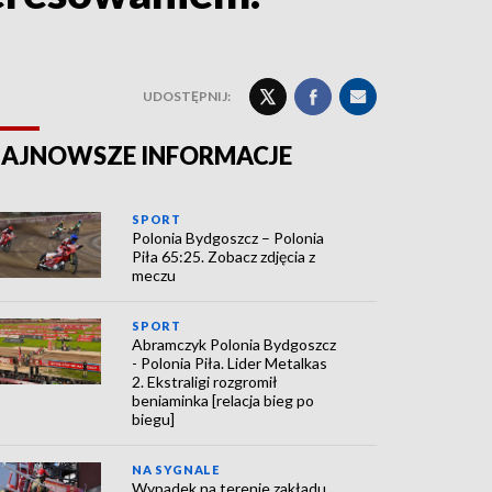
UDOSTĘPNIJ:
AJNOWSZE INFORMACJE
SPORT
Polonia Bydgoszcz – Polonia
Piła 65:25. Zobacz zdjęcia z
meczu
SPORT
Abramczyk Polonia Bydgoszcz
- Polonia Piła. Lider Metalkas
2. Ekstraligi rozgromił
beniaminka [relacja bieg po
biegu]
NA SYGNALE
Wypadek na terenie zakładu