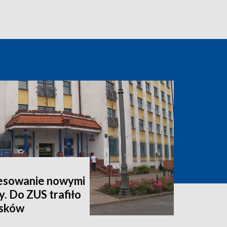
esowanie nowymi
y. Do ZUS trafiło
osków