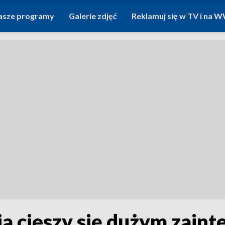
asze programy
Galerie zdjęć
Reklamuj się w TV i na
a cieszy się dużym zain