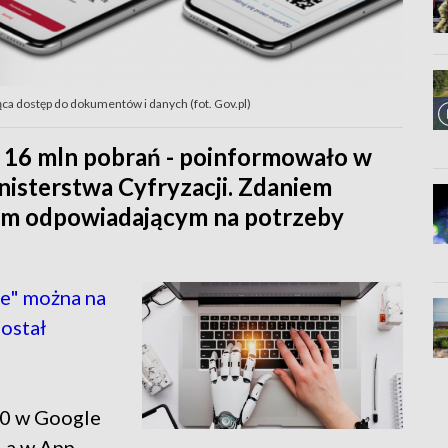
ąca dostęp do dokumentów i danych (fot. Gov.pl)
 16 mln pobrań - poinformowało w
nisterstwa Cyfryzacji. Zdaniem
ziem odpowiadającym na potrzeby
e" można na
ostał
.0 w Google
, a w App