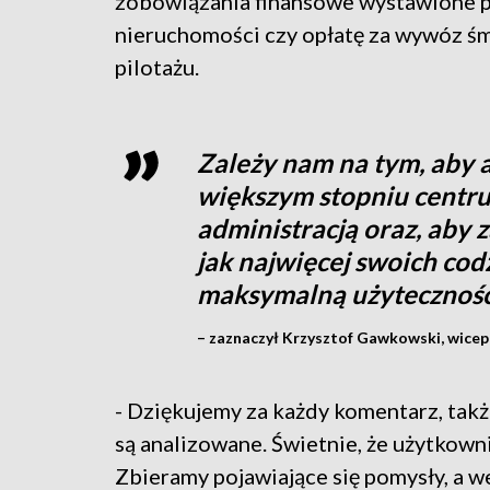
zobowiązania finansowe wystawione pr
nieruchomości czy opłatę za wywóz śmi
pilotażu.
Zależy nam na tym, aby a
większym stopniu centr
administracją oraz, aby 
jak najwięcej swoich co
maksymalną użyteczność
– zaznaczył Krzysztof Gawkowski, wicepre
- Dziękujemy za każdy komentarz, takż
są analizowane. Świetnie, że użytkowni
Zbieramy pojawiające się pomysły, a w