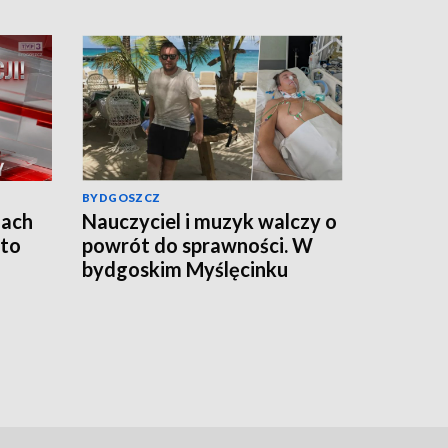
BYDGOSZCZ
jach
Nauczyciel i muzyk walczy o
 to
powrót do sprawności. W
bydgoskim Myślęcinku
odbędzie się charytatywny
„UNIT dla Jareckiego”