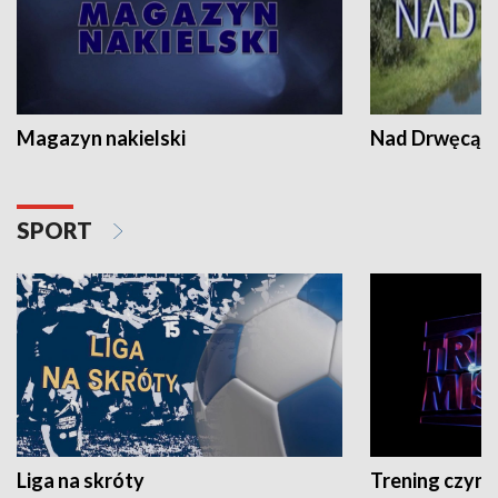
Magazyn nakielski
Nad Drwęcą
SPORT
Liga na skróty
Trening czyni 