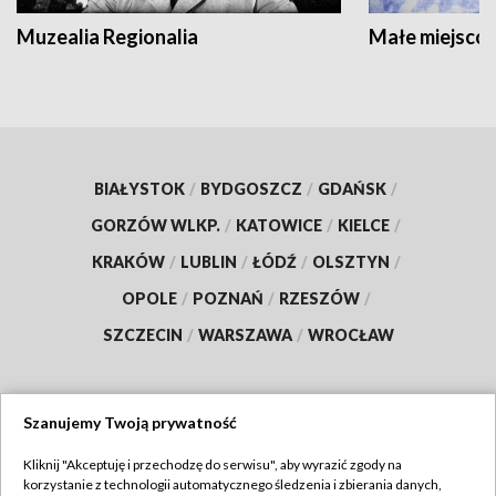
Muzealia Regionalia
Małe miejscow
BIAŁYSTOK
/
BYDGOSZCZ
/
GDAŃSK
/
GORZÓW WLKP.
/
KATOWICE
/
KIELCE
/
KRAKÓW
/
LUBLIN
/
ŁÓDŹ
/
OLSZTYN
/
OPOLE
/
POZNAŃ
/
RZESZÓW
/
SZCZECIN
/
WARSZAWA
/
WROCŁAW
Szanujemy Twoją prywatność
Dołącz do nas:
Kliknij "Akceptuję i przechodzę do serwisu", aby wyrazić zgody na
korzystanie z technologii automatycznego śledzenia i zbierania danych,
TVP