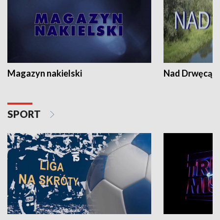
Magazyn nakielski
Nad Drwęcą
SPORT