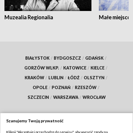
Muzealia Regionalia
Małe miejscow
BIAŁYSTOK
/
BYDGOSZCZ
/
GDAŃSK
/
GORZÓW WLKP.
/
KATOWICE
/
KIELCE
/
KRAKÓW
/
LUBLIN
/
ŁÓDŹ
/
OLSZTYN
/
OPOLE
/
POZNAŃ
/
RZESZÓW
/
SZCZECIN
/
WARSZAWA
/
WROCŁAW
Szanujemy Twoją prywatność
Dołącz do nas:
Kliknij "Akceptuję i przechodzę do serwisu", aby wyrazić zgody na