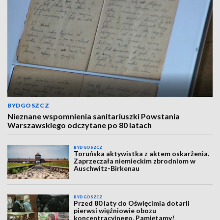
BYDGOSZCZ
Nieznane wspomnienia sanitariuszki Powstania
Warszawskiego odczytane po 80 latach
BYDGOSZCZ
Toruńska aktywistka z aktem oskarżenia.
Zaprzeczała niemieckim zbrodniom w
Auschwitz-Birkenau
BYDGOSZCZ
Przed 80 laty do Oświęcimia dotarli
pierwsi więźniowie obozu
koncentracyjnego. Pamiętamy!