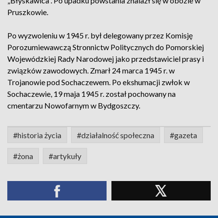
„Błyskawica”. Po upadku powstania znalazł się w obozie w
Pruszkowie.
Po wyzwoleniu w 1945 r. był delegowany przez Komisję
Porozumiewawczą Stronnictw Politycznych do Pomorskiej
Wojewódzkiej Rady Narodowej jako przedstawiciel prasy i
związków zawodowych. Zmarł 24 marca 1945 r. w
Trojanowie pod Sochaczewem. Po ekshumacji zwłok w
Sochaczewie, 19 maja 1945 r. został pochowany na
cmentarzu Nowofarnym w Bydgoszczy.
#historia życia
#działalność społeczna
#gazeta
#żona
#artykuły