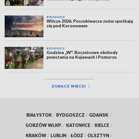
BYDGOSZCZ
Wilcze 2026. Poszukiwacze znów spotkają
się pod Koronowem
BYDGOSZCZ
Godzina „W". Rocznicowe obchody
powstania na Kujawach i Pomorzu
ZOBACZ WIĘCEJ
BIAŁYSTOK
/
BYDGOSZCZ
/
GDAŃSK
/
GORZÓW WLKP.
/
KATOWICE
/
KIELCE
/
KRAKÓW
/
LUBLIN
/
ŁÓDŹ
/
OLSZTYN
/