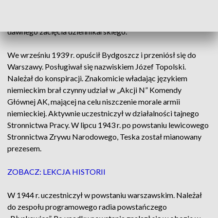
trudności finansowych wyjechał do Lwowa, a następnie dalej
na Wołyń. Po powrocie do Bydgoszczy nie odzyskał
dawnego zacięcia dziennikarskiego.
We wrześniu 1939 r. opuścił Bydgoszcz i przeniósł się do
Warszawy. Posługiwał się nazwiskiem Józef Topolski.
Należał do konspiracji. Znakomicie władając językiem
niemieckim brał czynny udział w „Akcji N” Komendy
Głównej AK, mającej na celu niszczenie morale armii
niemieckiej. Aktywnie uczestniczył w działalności tajnego
Stronnictwa Pracy. W lipcu 1943 r. po powstaniu lewicowego
Stronnictwa Zrywu Narodowego, Teska został mianowany
prezesem.
ZOBACZ: LEKCJA HISTORII
W 1944 r. uczestniczył w powstaniu warszawskim. Należał
do zespołu programowego radia powstańczego