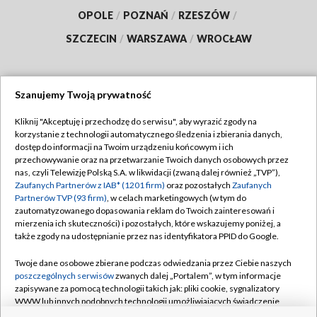
OPOLE
/
POZNAŃ
/
RZESZÓW
/
SZCZECIN
/
WARSZAWA
/
WROCŁAW
Szanujemy Twoją prywatność
Dołącz do nas:
Kliknij "Akceptuję i przechodzę do serwisu", aby wyrazić zgody na
korzystanie z technologii automatycznego śledzenia i zbierania danych,
TVP
dostęp do informacji na Twoim urządzeniu końcowym i ich
Abonament TVP
przechowywanie oraz na przetwarzanie Twoich danych osobowych przez
Regulamin TVP
nas, czyli Telewizję Polską S.A. w likwidacji (zwaną dalej również „TVP”),
Emisja w TVP
Polityka prywatności
Zaufanych Partnerów z IAB* (1201 firm)
oraz pozostałych
Zaufanych
Partnerów TVP (93 firm)
, w celach marketingowych (w tym do
Centrum informacji TVP
Moje zgody
zautomatyzowanego dopasowania reklam do Twoich zainteresowań i
mierzenia ich skuteczności) i pozostałych, które wskazujemy poniżej, a
Naziemna Telewizja Cyfrowa
Pomoc
także zgody na udostępnianie przez nas identyfikatora PPID do Google.
Sklep TVP
Biuro reklamy
Twoje dane osobowe zbierane podczas odwiedzania przez Ciebie naszych
Rada Programowa
Kontakt
poszczególnych serwisów
zwanych dalej „Portalem”, w tym informacje
zapisywane za pomocą technologii takich jak: pliki cookie, sygnalizatory
System NOS
WWW lub innych podobnych technologii umożliwiających świadczenie
dopasowanych i bezpiecznych usług, personalizację treści oraz reklam,