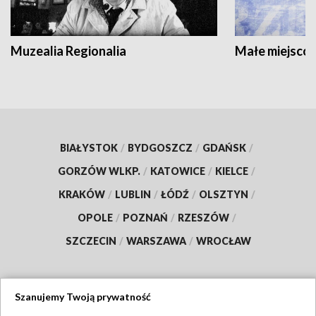
Muzealia Regionalia
Małe miejscow
BIAŁYSTOK
/
BYDGOSZCZ
/
GDAŃSK
/
GORZÓW WLKP.
/
KATOWICE
/
KIELCE
/
KRAKÓW
/
LUBLIN
/
ŁÓDŹ
/
OLSZTYN
/
OPOLE
/
POZNAŃ
/
RZESZÓW
/
SZCZECIN
/
WARSZAWA
/
WROCŁAW
Szanujemy Twoją prywatność
Dołącz do nas: