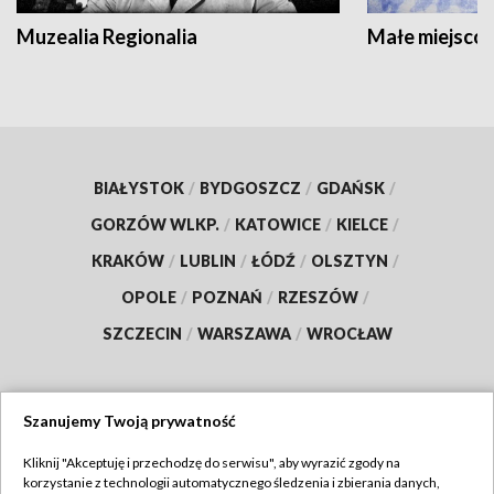
Muzealia Regionalia
Małe miejscow
BIAŁYSTOK
/
BYDGOSZCZ
/
GDAŃSK
/
GORZÓW WLKP.
/
KATOWICE
/
KIELCE
/
KRAKÓW
/
LUBLIN
/
ŁÓDŹ
/
OLSZTYN
/
OPOLE
/
POZNAŃ
/
RZESZÓW
/
SZCZECIN
/
WARSZAWA
/
WROCŁAW
Szanujemy Twoją prywatność
Dołącz do nas:
Kliknij "Akceptuję i przechodzę do serwisu", aby wyrazić zgody na
korzystanie z technologii automatycznego śledzenia i zbierania danych,
TVP