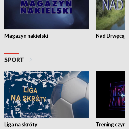
Magazyn nakielski
Nad Drwęcą
SPORT
Liga na skróty
Trening czyni 