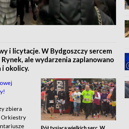
owy i licytacje. W Bydgoszczy sercem
y Rynek, ale wydarzenia zaplanowano
i okolicy.
kowej
y!
y zbiera
 Orkiestry
ntariusze
Pół tysiąca wielkich serc. W