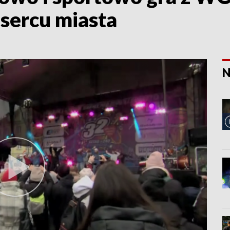
sercu miasta
N