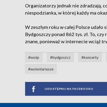
Organizatorzy jednak nie zdradzają, co
niespodzianka, w której każdy ma okaz
W zeszłym roku w całej Polsce udało s
Bydgoszczy ponad 862 tys. zł. To, czy 
znane, ponieważ w internecie wciąż trwa
#wośp
#bydgoszcz
#koncerty
#wolontariusze
UDOSTĘPNIJ NA FACEBOOKU