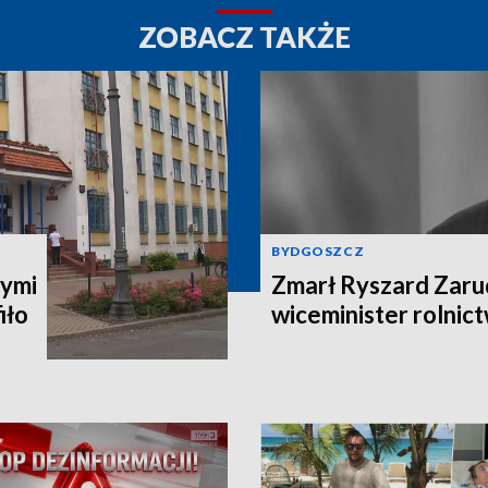
ZOBACZ TAKŻE
BYDGOSZCZ
ymi
Zmarł Ryszard Zarud
iło
wiceminister rolni