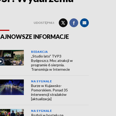
UDOSTĘPNIJ:
AJNOWSZE INFORMACJE
REDAKCJA
„Studio lato" TVP3
Bydgoszcz. Moc atrakcji w
programie 6 sierpnia.
Transmisja w Internecie
NA SYGNALE
Burze w Kujawsko-
Pomorskiem. Ponad 35
interwencji strażaków
[aktualizacja]
NA SYGNALE
Rozbój w hostelu na