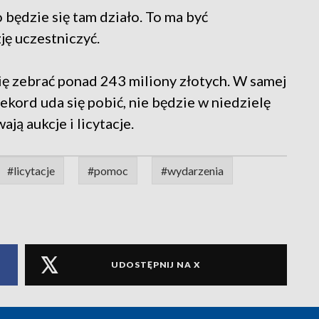
 będzie się tam działo. To ma być
ję uczestniczyć.
ię zebrać ponad 243 miliony złotych. W samej
rekord uda się pobić, nie będzie w niedzielę
ją aukcje i licytacje.
#licytacje
#pomoc
#wydarzenia
UDOSTĘPNIJ NA X