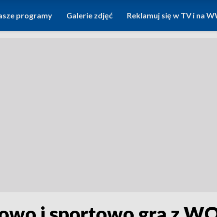
asze programy
Galerie zdjęć
Reklamuj się w TV i na
owo i sportowo gra z W