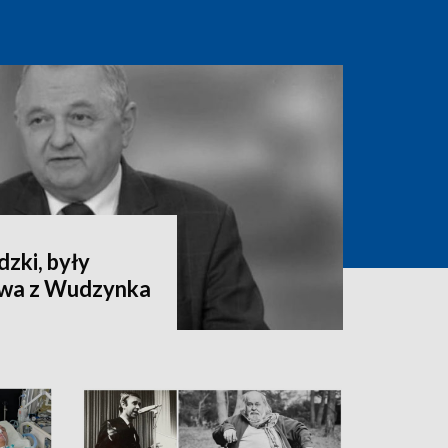
zki, były
ctwa z Wudzynka