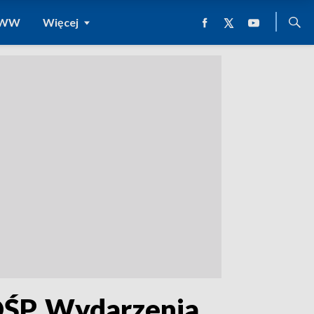
 WWW
Więcej
OŚP. Wydarzenia