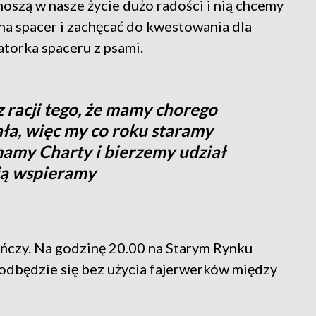
wnoszą w nasze życie dużo radości i nią chcemy
ść na spacer i zachęcać do kwestowania dla
atorka spaceru z psami.
z racji tego, że mamy chorego
ła, więc my co roku staramy
mamy Charty i bierzemy udział
 ją wspieramy
ończy. Na godzinę 20.00 na Starym Rynku
 odbędzie się bez użycia fajerwerków między