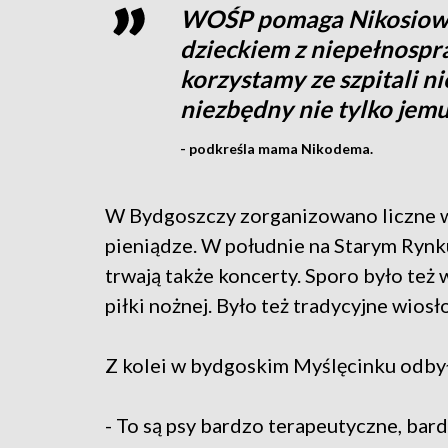
WOŚP pomaga Nikosiowi 
dzieckiem z niepełnospr
korzystamy ze szpitali nie
niezbędny nie tylko jemu
- podkreśla mama Nikodema.
W Bydgoszczy zorganizowano liczne w
pieniądze. W południe na Starym Rynku
trwają także koncerty. Sporo było też 
piłki nożnej. Było też tradycyjne wios
Z kolei w bydgoskim Myślęcinku odbył 
- To są psy bardzo terapeutyczne, bar