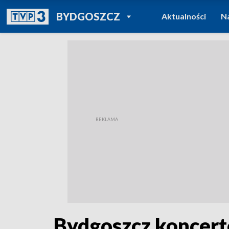
POWRÓT DO
BYDGOSZCZ
Aktualności
N
TVP REGIONY
Bydgoszcz koncert