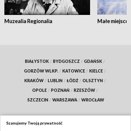
Muzealia Regionalia
Małe miejscow
BIAŁYSTOK
/
BYDGOSZCZ
/
GDAŃSK
/
GORZÓW WLKP.
/
KATOWICE
/
KIELCE
/
KRAKÓW
/
LUBLIN
/
ŁÓDŹ
/
OLSZTYN
/
OPOLE
/
POZNAŃ
/
RZESZÓW
/
SZCZECIN
/
WARSZAWA
/
WROCŁAW
Szanujemy Twoją prywatność
Dołącz do nas: