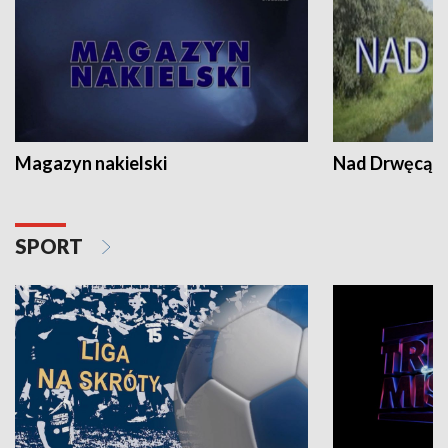
Magazyn nakielski
Nad Drwęcą
SPORT