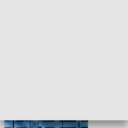
WYPOCZYNEK I REKREACJA
Studio lato
GOSPODARKA