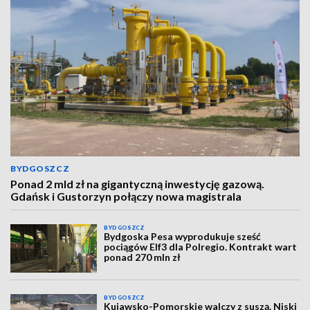
BYDGOSZCZ
Ponad 2 mld zł na gigantyczną inwestycję gazową.
Gdańsk i Gustorzyn połączy nowa magistrala
BYDGOSZCZ
Bydgoska Pesa wyprodukuje sześć
pociągów Elf3 dla Polregio. Kontrakt wart
ponad 270 mln zł
BYDGOSZCZ
Kujawsko-Pomorskie walczy z suszą. Niski