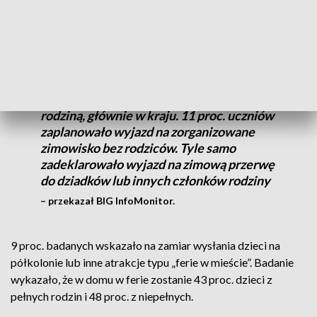
zadłuży się ok. 13 proc. samotnie wychowujących dzieci,
wobec 5 proc. respondentów z pełnych rodzin.
Według zapowiedzi, co trzeci uczeń
spędzi ferie na wspólnym wyjeździe z
rodziną, głównie w kraju. 11 proc. uczniów
zaplanowało wyjazd na zorganizowane
zimowisko bez rodziców. Tyle samo
zadeklarowało wyjazd na zimową przerwę
do dziadków lub innych członków rodziny
– przekazał BIG InfoMonitor.
9 proc. badanych wskazało na zamiar wysłania dzieci na
półkolonie lub inne atrakcje typu „ferie w mieście”. Badanie
wykazało, że w domu w ferie zostanie 43 proc. dzieci z
pełnych rodzin i 48 proc. z niepełnych.