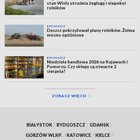
stan Wisły utrudnia żeglugę i niepokoi
rolników
BYDGOSZCZ
Deszcz pokrzyżował plany rolników. Żniwa
mocno opóźnione
BYDGOSZCZ
Niedziela handlowa 2026 na Kujawach i
Pomorzu. Czy sklepy są otwarte 2
sierpnia?
ZOBACZ WIĘCEJ
BIAŁYSTOK
/
BYDGOSZCZ
/
GDAŃSK
/
GORZÓW WLKP.
/
KATOWICE
/
KIELCE
/