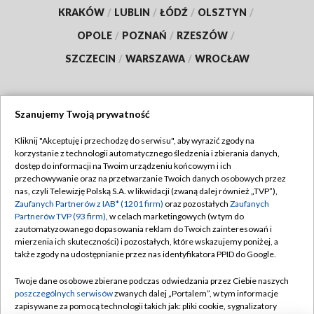
KRAKÓW
/
LUBLIN
/
ŁÓDŹ
/
OLSZTYN
/
OPOLE
/
POZNAŃ
/
RZESZÓW
/
SZCZECIN
/
WARSZAWA
/
WROCŁAW
Szanujemy Twoją prywatność
Dołącz do nas:
Kliknij "Akceptuję i przechodzę do serwisu", aby wyrazić zgody na
korzystanie z technologii automatycznego śledzenia i zbierania danych,
TVP
dostęp do informacji na Twoim urządzeniu końcowym i ich
Abonament TVP
przechowywanie oraz na przetwarzanie Twoich danych osobowych przez
Regulamin TVP
nas, czyli Telewizję Polską S.A. w likwidacji (zwaną dalej również „TVP”),
Emisja w TVP
Polityka prywatności
Zaufanych Partnerów z IAB* (1201 firm)
oraz pozostałych
Zaufanych
Partnerów TVP (93 firm)
, w celach marketingowych (w tym do
Centrum informacji TVP
Moje zgody
zautomatyzowanego dopasowania reklam do Twoich zainteresowań i
mierzenia ich skuteczności) i pozostałych, które wskazujemy poniżej, a
Naziemna Telewizja Cyfrowa
Pomoc
także zgody na udostępnianie przez nas identyfikatora PPID do Google.
Sklep TVP
Biuro reklamy
Twoje dane osobowe zbierane podczas odwiedzania przez Ciebie naszych
Rada Programowa
Kontakt
poszczególnych serwisów
zwanych dalej „Portalem”, w tym informacje
zapisywane za pomocą technologii takich jak: pliki cookie, sygnalizatory
System NOS