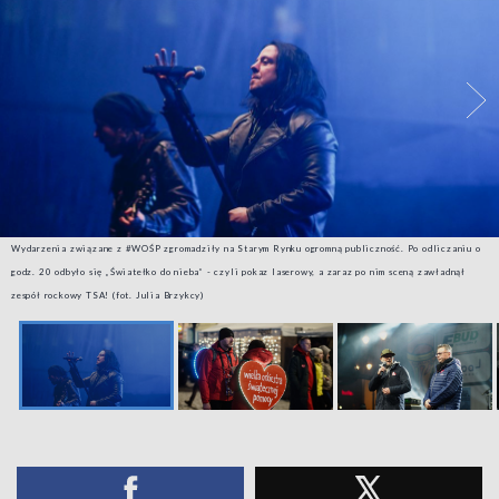
Wydarzenia związane z #WOŚP zgromadziły na Starym Rynku ogromną publiczność. Po odliczaniu o
godz. 20 odbyło się „Światełko do nieba” - czyli pokaz laserowy, a zaraz po nim sceną zawładnął
zespół rockowy TSA! (fot. Julia Brzykcy)