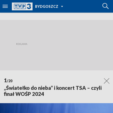
POWRÓT DO
BYDGOSZCZ
TVP REGIONY
1
/20
„Światełko do nieba” i koncert TSA – czyli
finał WOŚP 2024