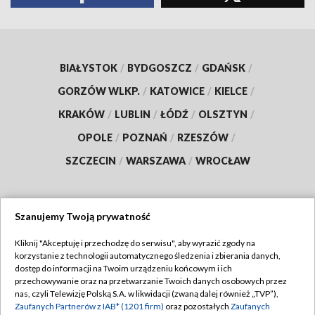
BIAŁYSTOK
/
BYDGOSZCZ
/
GDAŃSK
/
GORZÓW WLKP.
/
KATOWICE
/
KIELCE
/
KRAKÓW
/
LUBLIN
/
ŁÓDŹ
/
OLSZTYN
/
OPOLE
/
POZNAŃ
/
RZESZÓW
/
SZCZECIN
/
WARSZAWA
/
WROCŁAW
Szanujemy Twoją prywatność
Dołącz do nas:
Kliknij "Akceptuję i przechodzę do serwisu", aby wyrazić zgody na
korzystanie z technologii automatycznego śledzenia i zbierania danych,
TVP
dostęp do informacji na Twoim urządzeniu końcowym i ich
Abonament TVP
przechowywanie oraz na przetwarzanie Twoich danych osobowych przez
Regulamin TVP
nas, czyli Telewizję Polską S.A. w likwidacji (zwaną dalej również „TVP”),
Emisja w TVP
Polityka prywatności
Zaufanych Partnerów z IAB* (1201 firm)
oraz pozostałych
Zaufanych