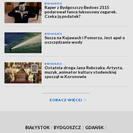
BYDGOSZCZ
Raper z Bydgoszczy Bedoes 2115
podarował fance luksusowy zegarek.
Czeka ją podatek?
BYDGOSZCZ
Susza na Kujawach i Pomorzu. Jest apel o
oszczędzanie wody
BYDGOSZCZ
Ostatnia droga Jana Rubczaka. Artysta,
muzyk, animator kultury studenckiej
spoczął w Koronowie
ZOBACZ WIĘCEJ
BIAŁYSTOK
/
BYDGOSZCZ
/
GDAŃSK
/