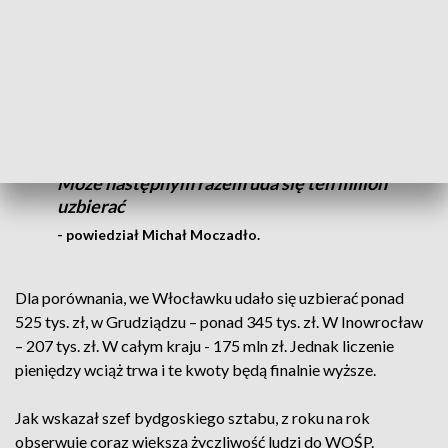
Słyszymy już takie zapowiedzi. Póki co
przeliczyliśmy, że kwota, która udało się
póki co uzbierać w Bydgoszczy to około
720 tys. zł. Ale ona wciąż będzie rosła, bo
mamy aukcje internetowe i wiele innych
rzeczy. Może do miliona nie dobijemy, ale
zbliżamy się do tego wielkimi krokami.
Może następnym razem uda się ten milion
uzbierać
- powiedział Michał Moczadło.
Dla porównania, we Włocławku udało się uzbierać ponad
525 tys. zł, w Grudziądzu – ponad 345 tys. zł. W Inowrocław
– 207 tys. zł. W całym kraju - 175 mln zł. Jednak liczenie
pieniędzy wciąż trwa i te kwoty będą finalnie wyższe.
Jak wskazał szef bydgoskiego sztabu, z roku na rok
obserwuje coraz większą życzliwość ludzi do WOŚP.