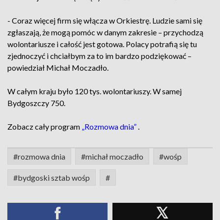
- Coraz więcej firm się włącza w Orkiestrę. Ludzie sami się
zgłaszają, że mogą pomóc w danym zakresie – przychodzą
wolontariusze i całość jest gotowa. Polacy potrafią się tu
zjednoczyć i chciałbym za to im bardzo podziękować –
powiedział Michał Moczadło.
W całym kraju było 120 tys. wolontariuszy. W samej
Bydgoszczy 750.
Zobacz cały program
„Rozmowa dnia”
.
#rozmowa dnia
#michał moczadło
#wośp
#bydgoski sztab wośp
#