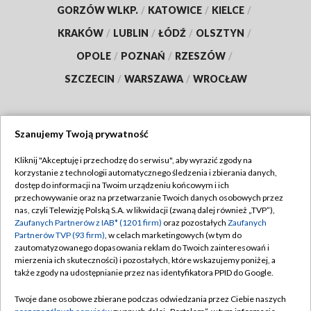
GORZÓW WLKP.
/
KATOWICE
/
KIELCE
/
KRAKÓW
/
LUBLIN
/
ŁÓDŹ
/
OLSZTYN
/
OPOLE
/
POZNAŃ
/
RZESZÓW
/
SZCZECIN
/
WARSZAWA
/
WROCŁAW
Szanujemy Twoją prywatność
Dołącz do nas:
Kliknij "Akceptuję i przechodzę do serwisu", aby wyrazić zgody na
korzystanie z technologii automatycznego śledzenia i zbierania danych,
TVP
dostęp do informacji na Twoim urządzeniu końcowym i ich
Abonament TVP
przechowywanie oraz na przetwarzanie Twoich danych osobowych przez
Regulamin TVP
nas, czyli Telewizję Polską S.A. w likwidacji (zwaną dalej również „TVP”),
Emisja w TVP
Polityka prywatności
Zaufanych Partnerów z IAB* (1201 firm)
oraz pozostałych
Zaufanych
Partnerów TVP (93 firm)
, w celach marketingowych (w tym do
Centrum informacji TVP
Moje zgody
zautomatyzowanego dopasowania reklam do Twoich zainteresowań i
mierzenia ich skuteczności) i pozostałych, które wskazujemy poniżej, a
Naziemna Telewizja Cyfrowa
Pomoc
także zgody na udostępnianie przez nas identyfikatora PPID do Google.
Sklep TVP
Biuro reklamy
Twoje dane osobowe zbierane podczas odwiedzania przez Ciebie naszych
Rada Programowa