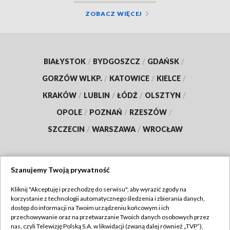
ZOBACZ WIĘCEJ
BIAŁYSTOK
/
BYDGOSZCZ
/
GDAŃSK
/
GORZÓW WLKP.
/
KATOWICE
/
KIELCE
/
KRAKÓW
/
LUBLIN
/
ŁÓDŹ
/
OLSZTYN
/
OPOLE
/
POZNAŃ
/
RZESZÓW
/
SZCZECIN
/
WARSZAWA
/
WROCŁAW
Szanujemy Twoją prywatność
Dołącz do nas:
Kliknij "Akceptuję i przechodzę do serwisu", aby wyrazić zgody na
korzystanie z technologii automatycznego śledzenia i zbierania danych,
TVP
dostęp do informacji na Twoim urządzeniu końcowym i ich
Abonament TVP
przechowywanie oraz na przetwarzanie Twoich danych osobowych przez
Regulamin TVP
nas, czyli Telewizję Polską S.A. w likwidacji (zwaną dalej również „TVP”),