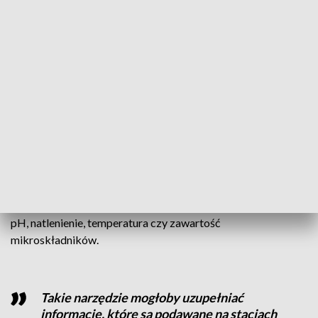
zauważyć, że kryterium, które
opracowaliśmy na PBŚ, wskazuje, że ten
statystyczny limit kontrolny mniej więcej
miesiąc przed, czyli od początku lipca był
już nieznacznie przekroczony
– ocenia dr Grażyna Czerniak z Wydziału
Technologii i Inżynierii Chemicznej PBŚ w
Bydgoszczy.
Nowa technika statystyczna pozwala wyłapać atypowe
zachowania na bardzo wczesnym etapie. Stworzony indeks
jest bardziej uniwersalny i wrażliwy na zmiany wartości
poszczególnych parametrów wody, takich jak m.in. odczyn
pH, natlenienie, temperatura czy zawartość
mikroskładników.
Takie narzędzie mogłoby uzupełniać
informacje, które są podawane na stacjach