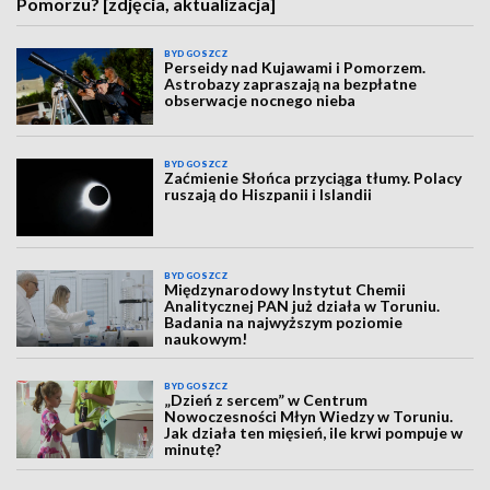
Pomorzu? [zdjęcia, aktualizacja]
BYDGOSZCZ
Perseidy nad Kujawami i Pomorzem.
Astrobazy zapraszają na bezpłatne
obserwacje nocnego nieba
BYDGOSZCZ
Zaćmienie Słońca przyciąga tłumy. Polacy
ruszają do Hiszpanii i Islandii
BYDGOSZCZ
Międzynarodowy Instytut Chemii
Analitycznej PAN już działa w Toruniu.
Badania na najwyższym poziomie
naukowym!
BYDGOSZCZ
„Dzień z sercem” w Centrum
Nowoczesności Młyn Wiedzy w Toruniu.
Jak działa ten mięsień, ile krwi pompuje w
minutę?