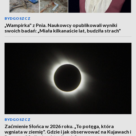
BYDGOSZCZ
„Wampirka" z Pnia. Naukowcy opublikowali wyniki
swoich badań: „Miała kilkanaście lat, budziła strach"
BYDGOSZCZ
Zaćmienie Słońca w 2026 roku. „To potęga, która
wgniata w ziemię". Gdzie i jak obserwować na Kujawach i