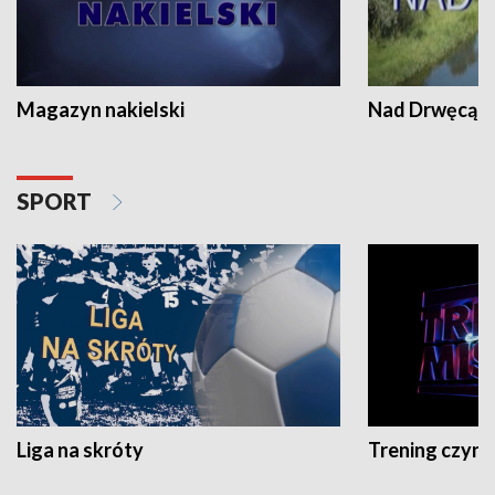
Magazyn nakielski
Nad Drwęcą
SPORT
Liga na skróty
Trening czyni 