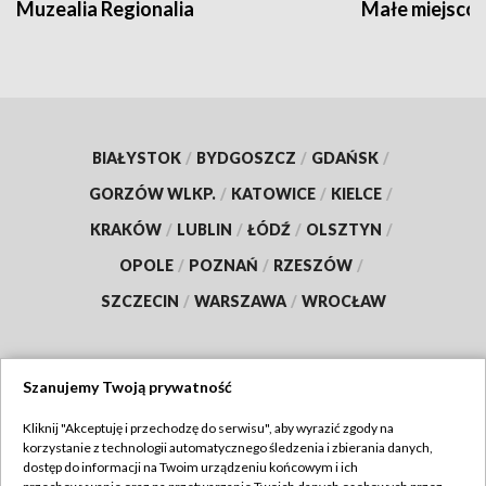
Muzealia Regionalia
Małe miejscow
BIAŁYSTOK
/
BYDGOSZCZ
/
GDAŃSK
/
GORZÓW WLKP.
/
KATOWICE
/
KIELCE
/
KRAKÓW
/
LUBLIN
/
ŁÓDŹ
/
OLSZTYN
/
OPOLE
/
POZNAŃ
/
RZESZÓW
/
SZCZECIN
/
WARSZAWA
/
WROCŁAW
Szanujemy Twoją prywatność
Dołącz do nas:
Kliknij "Akceptuję i przechodzę do serwisu", aby wyrazić zgody na
korzystanie z technologii automatycznego śledzenia i zbierania danych,
TVP
dostęp do informacji na Twoim urządzeniu końcowym i ich