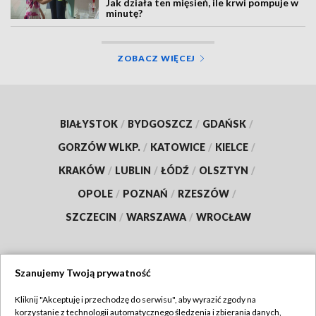
Jak działa ten mięsień, ile krwi pompuje w
minutę?
ZOBACZ WIĘCEJ
BIAŁYSTOK
/
BYDGOSZCZ
/
GDAŃSK
/
GORZÓW WLKP.
/
KATOWICE
/
KIELCE
/
KRAKÓW
/
LUBLIN
/
ŁÓDŹ
/
OLSZTYN
/
OPOLE
/
POZNAŃ
/
RZESZÓW
/
SZCZECIN
/
WARSZAWA
/
WROCŁAW
Szanujemy Twoją prywatność
Dołącz do nas:
Kliknij "Akceptuję i przechodzę do serwisu", aby wyrazić zgody na
korzystanie z technologii automatycznego śledzenia i zbierania danych,
TVP