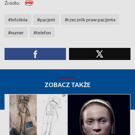
Źródło:
#infolinia
#pacjent
#rzecznik praw pacjenta
#numer
#telefon
ZOBACZ TAKŻE