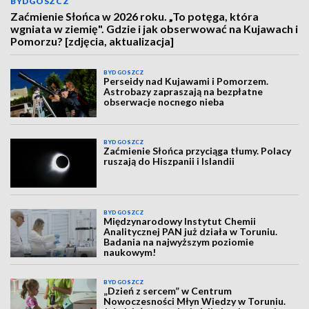
BYDGOSZCZ
Zaćmienie Słońca w 2026 roku. „To potęga, która
wgniata w ziemię". Gdzie i jak obserwować na Kujawach i
Pomorzu? [zdjęcia, aktualizacja]
BYDGOSZCZ
Perseidy nad Kujawami i Pomorzem.
Astrobazy zapraszają na bezpłatne
obserwacje nocnego nieba
BYDGOSZCZ
Zaćmienie Słońca przyciąga tłumy. Polacy
ruszają do Hiszpanii i Islandii
BYDGOSZCZ
Międzynarodowy Instytut Chemii
Analitycznej PAN już działa w Toruniu.
Badania na najwyższym poziomie
naukowym!
BYDGOSZCZ
„Dzień z sercem” w Centrum
Nowoczesności Młyn Wiedzy w Toruniu.