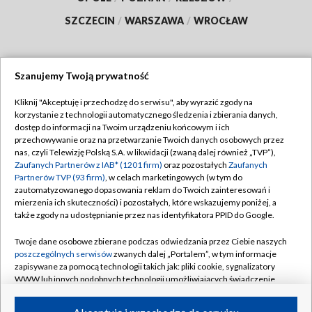
SZCZECIN
/
WARSZAWA
/
WROCŁAW
Szanujemy Twoją prywatność
Dołącz do nas:
Kliknij "Akceptuję i przechodzę do serwisu", aby wyrazić zgody na
korzystanie z technologii automatycznego śledzenia i zbierania danych,
TVP
dostęp do informacji na Twoim urządzeniu końcowym i ich
Abonament TVP
przechowywanie oraz na przetwarzanie Twoich danych osobowych przez
Regulamin TVP
nas, czyli Telewizję Polską S.A. w likwidacji (zwaną dalej również „TVP”),
Emisja w TVP
Polityka prywatności
Zaufanych Partnerów z IAB* (1201 firm)
oraz pozostałych
Zaufanych
Partnerów TVP (93 firm)
, w celach marketingowych (w tym do
Centrum informacji TVP
Moje zgody
zautomatyzowanego dopasowania reklam do Twoich zainteresowań i
mierzenia ich skuteczności) i pozostałych, które wskazujemy poniżej, a
Naziemna Telewizja Cyfrowa
Pomoc
także zgody na udostępnianie przez nas identyfikatora PPID do Google.
Sklep TVP
Biuro reklamy
Twoje dane osobowe zbierane podczas odwiedzania przez Ciebie naszych
Rada Programowa
Kontakt
poszczególnych serwisów
zwanych dalej „Portalem”, w tym informacje
zapisywane za pomocą technologii takich jak: pliki cookie, sygnalizatory
System NOS
WWW lub innych podobnych technologii umożliwiających świadczenie
dopasowanych i bezpiecznych usług, personalizację treści oraz reklam,
Informacje o nadawcy
Kanały
udostępnianie funkcji mediów społecznościowych oraz analizowanie