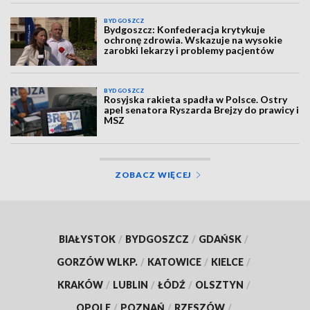
BYDGOSZCZ
Bydgoszcz: Konfederacja krytykuje
ochronę zdrowia. Wskazuje na wysokie
zarobki lekarzy i problemy pacjentów
BYDGOSZCZ
Rosyjska rakieta spadła w Polsce. Ostry
apel senatora Ryszarda Brejzy do prawicy i
MSZ
ZOBACZ WIĘCEJ
BIAŁYSTOK
/
BYDGOSZCZ
/
GDAŃSK
/
GORZÓW WLKP.
/
KATOWICE
/
KIELCE
/
KRAKÓW
/
LUBLIN
/
ŁÓDŹ
/
OLSZTYN
/
OPOLE
/
POZNAŃ
/
RZESZÓW
/