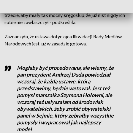
publiczne, aby z jednej strony były dla wszystkich, z drugiej
strony były otwarte na nowe wyzwania technologiczne, a po
trzecie, aby miały tak mocny kręgosłup, że już nikt nigdy ich
sobie nie zawłaszczył - podkreśliła.
Zaznaczyła, że ustawa dotycząca likwidacji Rady Mediów
Narodowych jest już w zasadzie gotowa.
Mogłaby być procedowana, ale wiemy, że
pan prezydent Andrzej Duda powiedział
wczoraj, że każdą ustawę, którą
przedstawimy, będzie wetował. Jest też
pomysł marszałka Szymona Hołowni, ale
wczoraj też usłyszałam od środowisk
obywatelskich, żeby zrobić obywatelski
panel w Sejmie, który zebrałby wszystkie
pomysły i wypracował jak najlepszy
model