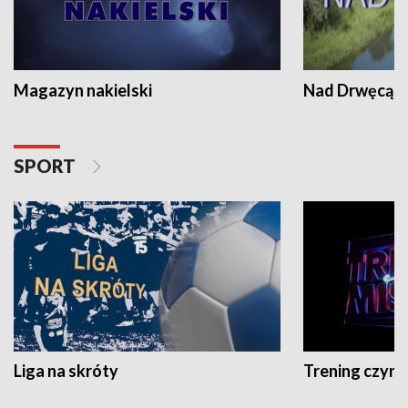
Magazyn nakielski
Nad Drwęcą
SPORT
Liga na skróty
Trening czyni 