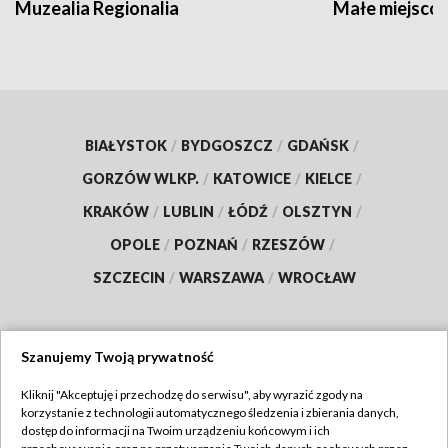
Muzealia Regionalia
Małe miejscow
BIAŁYSTOK
/
BYDGOSZCZ
/
GDAŃSK
/
GORZÓW WLKP.
/
KATOWICE
/
KIELCE
/
KRAKÓW
/
LUBLIN
/
ŁÓDŹ
/
OLSZTYN
/
OPOLE
/
POZNAŃ
/
RZESZÓW
/
SZCZECIN
/
WARSZAWA
/
WROCŁAW
Szanujemy Twoją prywatność
Dołącz do nas:
Kliknij "Akceptuję i przechodzę do serwisu", aby wyrazić zgody na
korzystanie z technologii automatycznego śledzenia i zbierania danych,
TVP
dostęp do informacji na Twoim urządzeniu końcowym i ich