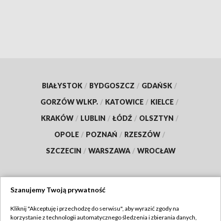
BIAŁYSTOK
/
BYDGOSZCZ
/
GDAŃSK
/
GORZÓW WLKP.
/
KATOWICE
/
KIELCE
/
KRAKÓW
/
LUBLIN
/
ŁÓDŹ
/
OLSZTYN
/
OPOLE
/
POZNAŃ
/
RZESZÓW
/
SZCZECIN
/
WARSZAWA
/
WROCŁAW
Szanujemy Twoją prywatność
Dołącz do nas:
Kliknij "Akceptuję i przechodzę do serwisu", aby wyrazić zgody na
korzystanie z technologii automatycznego śledzenia i zbierania danych,
TVP