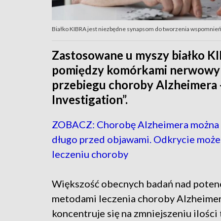
Białko KIBRA jest niezbędne synapsom do tworzenia wspomnień (
Zastosowane u myszy białko K
pomiędzy komórkami nerwowym
przebiegu choroby Alzheimera - 
Investigation”.
ZOBACZ: Chorobę Alzheimera można 
długo przed objawami. Odkrycie moż
leczeniu choroby
Większość obecnych badań nad poten
metodami leczenia choroby Alzheime
koncentruje się na zmniejszeniu ilośc