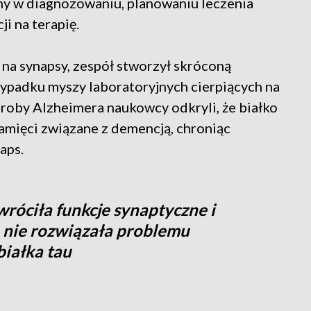
ny w diagnozowaniu, planowaniu leczenia
i na terapię.
na synapsy, zespół stworzył skróconą
zypadku myszy laboratoryjnych cierpiących na
oby Alzheimera naukowcy odkryli, że białko
mięci związane z demencją, chroniąc
aps.
róciła funkcje synaptyczne i
 nie rozwiązała problemu
białka tau