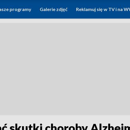
asze programy
Galerie zdjęć
Reklamuj się w TV i na
ć skutki choroby Alzhei