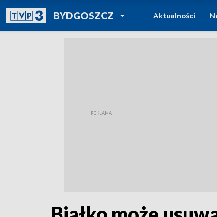
POWRÓT DO
BYDGOSZCZ
Aktualności
N
TVP REGIONY
Białko może usuwa