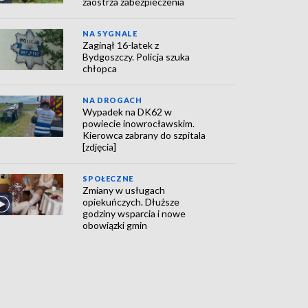
zaostrza zabezpieczenia
NA SYGNALE
Zaginął 16-latek z
Bydgoszczy. Policja szuka
chłopca
NA DROGACH
Wypadek na DK62 w
powiecie inowrocławskim.
Kierowca zabrany do szpitala
[zdjęcia]
SPOŁECZNE
Zmiany w usługach
opiekuńczych. Dłuższe
godziny wsparcia i nowe
obowiązki gmin