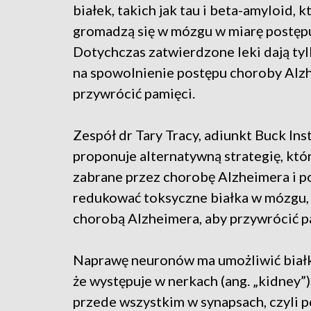
białek, takich jak tau i beta-amyloid, k
gromadzą się w mózgu w miarę postęp
Dotychczas zatwierdzone leki dają tyl
na spowolnienie postępu choroby Alzhe
przywrócić pamięci.
Zespół dr Tary Tracy, adiunkt Buck Ins
proponuje alternatywną strategię, kt
zabrane przez chorobę Alzheimera i 
redukować toksyczne białka w mózgu,
chorobą Alzheimera, aby przywrócić pa
Naprawę neuronów ma umożliwić białko
że występuje w nerkach (ang. „kidney”)
przede wszystkim w synapsach, czyli 