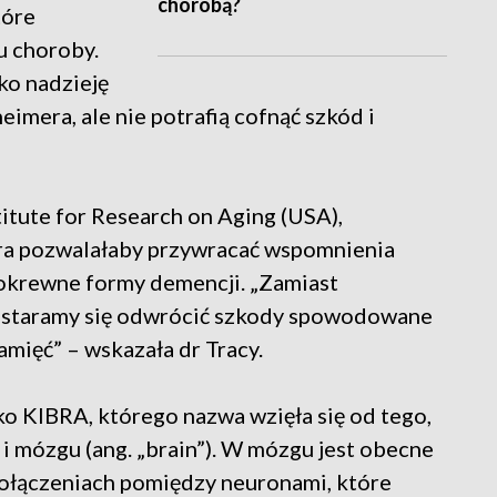
chorobą?
tóre
u choroby.
ko nadzieję
imera, ale nie potrafią cofnąć szkód i
titute for Research on Aging (USA),
óra pozwalałaby przywracać wspomnienia
pokrewne formy demencji. „Zamiast
 staramy się odwrócić szkody spowodowane
mięć” – wskazała dr Tracy.
 KIBRA, którego nazwa wzięła się od tego,
 i mózgu (ang. „brain”). W mózgu jest obecne
połączeniach pomiędzy neuronami, które