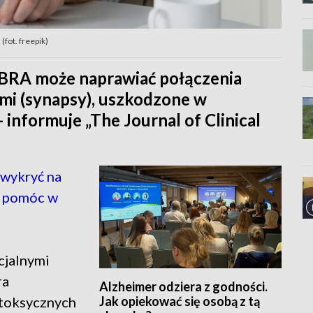
fot. freepik)
IBRA może naprawiać połączenia
i (synapsy), uszkodzone w
informuje „The Journal of Clinical
wykryć na
e pomóc w
cjalnymi
ra
Alzheimer odziera z godności.
Jak opiekować się osobą z tą
i toksycznych