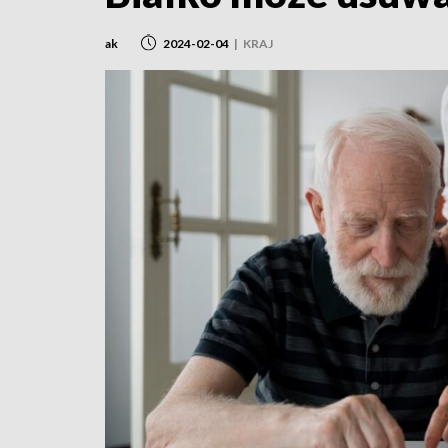
ak
2024-02-04
|
KRAJ