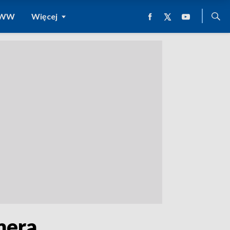
 WWW
Więcej
mera