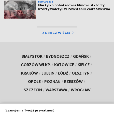
BYDGOSZCZ
Nie tylko bohaterowie filmowi. Aktorzy,
którzy walczyli w Powstaniu Warszawskim
ZOBACZ WIĘCEJ
BIAŁYSTOK
/
BYDGOSZCZ
/
GDAŃSK
/
GORZÓW WLKP.
/
KATOWICE
/
KIELCE
/
KRAKÓW
/
LUBLIN
/
ŁÓDŹ
/
OLSZTYN
/
OPOLE
/
POZNAŃ
/
RZESZÓW
/
SZCZECIN
/
WARSZAWA
/
WROCŁAW
Szanujemy Twoją prywatność