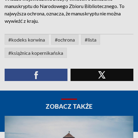
manuskryptu do Narodowego Zbioru Bibliotecznego. To
najwyższa ochrona, oznacza, że manuskryptu nie można
wywieźć z kraju.
#kodeks korwina
#ochrona
#lista
#książnica kopernikańska
ZOBACZ TAKŻE