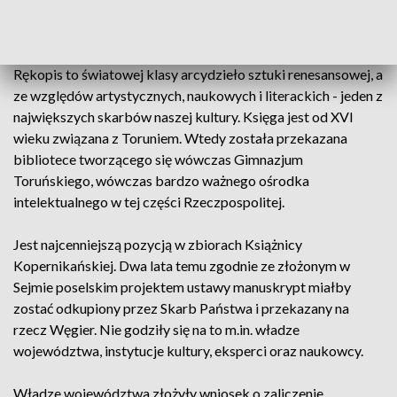
ZOBACZ: Odkrycia archeologiczne na budowie centrum
filmowego. Artefakty pochodzą z różnych okresów
Rękopis to światowej klasy arcydzieło sztuki renesansowej, a
ze względów artystycznych, naukowych i literackich - jeden z
największych skarbów naszej kultury. Księga jest od XVI
wieku związana z Toruniem. Wtedy została przekazana
bibliotece tworzącego się wówczas Gimnazjum
Toruńskiego, wówczas bardzo ważnego ośrodka
intelektualnego w tej części Rzeczpospolitej.
Jest najcenniejszą pozycją w zbiorach Książnicy
Kopernikańskiej. Dwa lata temu zgodnie ze złożonym w
Sejmie poselskim projektem ustawy manuskrypt miałby
zostać odkupiony przez Skarb Państwa i przekazany na
rzecz Węgier. Nie godziły się na to m.in. władze
województwa, instytucje kultury, eksperci oraz naukowcy.
Władze województwa złożyły wniosek o zaliczenie