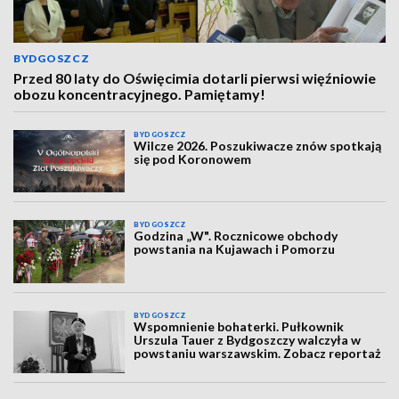
BYDGOSZCZ
Przed 80 laty do Oświęcimia dotarli pierwsi więźniowie
obozu koncentracyjnego. Pamiętamy!
BYDGOSZCZ
Wilcze 2026. Poszukiwacze znów spotkają
się pod Koronowem
BYDGOSZCZ
Godzina „W". Rocznicowe obchody
powstania na Kujawach i Pomorzu
BYDGOSZCZ
Wspomnienie bohaterki. Pułkownik
Urszula Tauer z Bydgoszczy walczyła w
powstaniu warszawskim. Zobacz reportaż