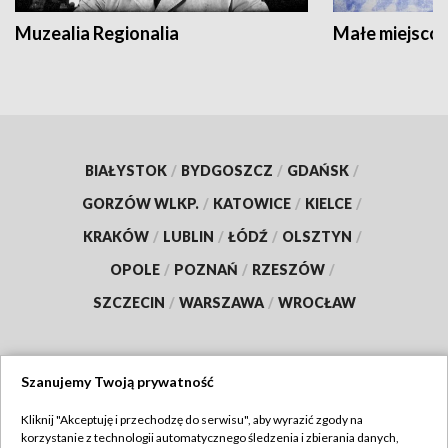
Muzealia Regionalia
Małe miejscow
BIAŁYSTOK
/
BYDGOSZCZ
/
GDAŃSK
/
GORZÓW WLKP.
/
KATOWICE
/
KIELCE
/
KRAKÓW
/
LUBLIN
/
ŁÓDŹ
/
OLSZTYN
/
OPOLE
/
POZNAŃ
/
RZESZÓW
/
SZCZECIN
/
WARSZAWA
/
WROCŁAW
Szanujemy Twoją prywatność
Dołącz do nas:
Kliknij "Akceptuję i przechodzę do serwisu", aby wyrazić zgody na
korzystanie z technologii automatycznego śledzenia i zbierania danych,
TVP