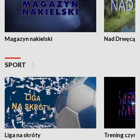
Magazyn nakielski
Nad Drwęcą
SPORT
Liga na skróty
Trening czyni 