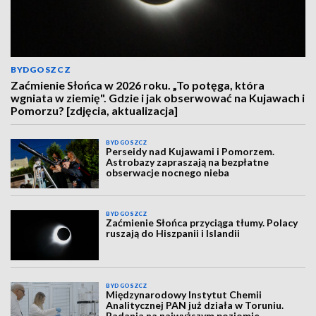
BYDGOSZCZ
Zaćmienie Słońca w 2026 roku. „To potęga, która
wgniata w ziemię". Gdzie i jak obserwować na Kujawach i
Pomorzu? [zdjęcia, aktualizacja]
BYDGOSZCZ
Perseidy nad Kujawami i Pomorzem.
Astrobazy zapraszają na bezpłatne
obserwacje nocnego nieba
BYDGOSZCZ
Zaćmienie Słońca przyciąga tłumy. Polacy
ruszają do Hiszpanii i Islandii
BYDGOSZCZ
Międzynarodowy Instytut Chemii
Analitycznej PAN już działa w Toruniu.
Badania na najwyższym poziomie