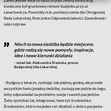
Zanim jednak lekarze opuścili poprzednią lokalizację,
konieczny był gruntowny remont budynku przy ul.
Lenartowicza. Powstały m.in. pomieszczenia dla Okręgowej
Rady Lekarskiej, Rzecznika Odpowiedzialności Zawodowej i
sala rozpraw.
Niech ta nowa siedziba będzie miejscem,
gdzie rodzą się nowe pomysły, inspiracje,
idee i nowe kierunki działania
- mówi lek. Aleksandra Śremska, prezes
Bydgoskiej Izby Lekarskiej.
- Bydgoscy lekarze, zyskując tak piękną, godną, ale przede
wszystkim funkcjonalną siedzibę, zyskują narzędzie do tego,
żeby odpowiadać na problemy swoje i swoich pacjentów.
Żeby spotykać się, integrować, tworzyć środowisko.
Środowisko, które ma jeden cel: dbałość o dobro pacjenta -