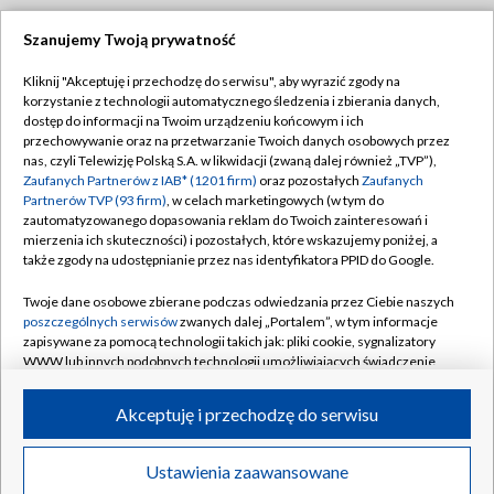
Szanujemy Twoją prywatność
Dołącz do nas:
Kliknij "Akceptuję i przechodzę do serwisu", aby wyrazić zgody na
korzystanie z technologii automatycznego śledzenia i zbierania danych,
TVP
dostęp do informacji na Twoim urządzeniu końcowym i ich
Abonament TVP
przechowywanie oraz na przetwarzanie Twoich danych osobowych przez
Regulamin TVP
nas, czyli Telewizję Polską S.A. w likwidacji (zwaną dalej również „TVP”),
Emisja w TVP
Polityka prywatności
Zaufanych Partnerów z IAB* (1201 firm)
oraz pozostałych
Zaufanych
Partnerów TVP (93 firm)
, w celach marketingowych (w tym do
Centrum informacji TVP
Moje zgody
zautomatyzowanego dopasowania reklam do Twoich zainteresowań i
mierzenia ich skuteczności) i pozostałych, które wskazujemy poniżej, a
Naziemna Telewizja Cyfrowa
Pomoc
także zgody na udostępnianie przez nas identyfikatora PPID do Google.
Sklep TVP
Biuro reklamy
Twoje dane osobowe zbierane podczas odwiedzania przez Ciebie naszych
Rada Programowa
Kontakt
poszczególnych serwisów
zwanych dalej „Portalem”, w tym informacje
zapisywane za pomocą technologii takich jak: pliki cookie, sygnalizatory
System NOS
WWW lub innych podobnych technologii umożliwiających świadczenie
dopasowanych i bezpiecznych usług, personalizację treści oraz reklam,
Informacje o nadawcy
Kanały
udostępnianie funkcji mediów społecznościowych oraz analizowanie
Akceptuję i przechodzę do serwisu
ruchu w Internecie.
Program dla prasy
©2026 Telewizja Polska S.A. w likwidacji
Biuro Reklamy
Twoje dane osobowe zbierane podczas odwiedzania przez Ciebie
Ustawienia zaawansowane
poszczególnych serwisów
na Portalu, takie jak adresy IP, identyfikatory