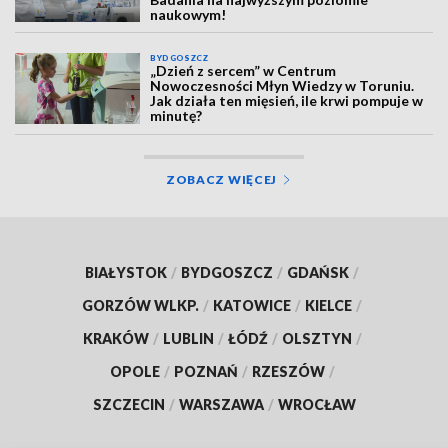
naukowym!
BYDGOSZCZ
„Dzień z sercem” w Centrum
Nowoczesności Młyn Wiedzy w Toruniu.
Jak działa ten mięsień, ile krwi pompuje w
minutę?
ZOBACZ WIĘCEJ
BIAŁYSTOK
/
BYDGOSZCZ
/
GDAŃSK
/
GORZÓW WLKP.
/
KATOWICE
/
KIELCE
/
KRAKÓW
/
LUBLIN
/
ŁÓDŹ
/
OLSZTYN
/
OPOLE
/
POZNAŃ
/
RZESZÓW
/
SZCZECIN
/
WARSZAWA
/
WROCŁAW