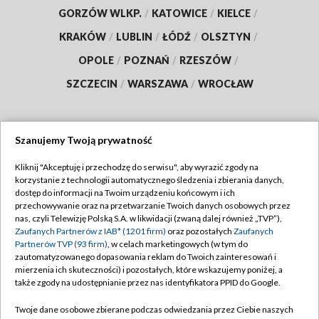
GORZÓW WLKP.
/
KATOWICE
/
KIELCE
/
KRAKÓW
/
LUBLIN
/
ŁÓDŹ
/
OLSZTYN
/
OPOLE
/
POZNAŃ
/
RZESZÓW
/
SZCZECIN
/
WARSZAWA
/
WROCŁAW
Szanujemy Twoją prywatność
Dołącz do nas:
Kliknij "Akceptuję i przechodzę do serwisu", aby wyrazić zgody na
korzystanie z technologii automatycznego śledzenia i zbierania danych,
TVP
dostęp do informacji na Twoim urządzeniu końcowym i ich
Abonament TVP
przechowywanie oraz na przetwarzanie Twoich danych osobowych przez
Regulamin TVP
nas, czyli Telewizję Polską S.A. w likwidacji (zwaną dalej również „TVP”),
Emisja w TVP
Polityka prywatności
Zaufanych Partnerów z IAB* (1201 firm)
oraz pozostałych
Zaufanych
Partnerów TVP (93 firm)
, w celach marketingowych (w tym do
Centrum informacji TVP
Moje zgody
zautomatyzowanego dopasowania reklam do Twoich zainteresowań i
mierzenia ich skuteczności) i pozostałych, które wskazujemy poniżej, a
Naziemna Telewizja Cyfrowa
Pomoc
także zgody na udostępnianie przez nas identyfikatora PPID do Google.
Sklep TVP
Biuro reklamy
Twoje dane osobowe zbierane podczas odwiedzania przez Ciebie naszych