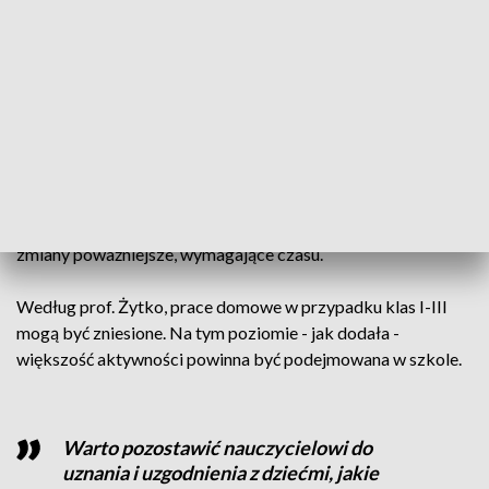
Ekspertka podkreśliła również, że "regulacje nie powinny być
wprowadzane w trakcie roku szkolnego, w kwietniu, a więc
już pod koniec edukacji" i w związku z tym zachęciła "do
zmiany tej decyzji i wprowadzenia tych zmian od września,
wraz ze zmianami w podstawie programowej". Podkreśliła
też, że ważne jest połączenie tych działań ze wspomnianymi
przez resort pracami nad podstawą programową. Jak
wskazała, nie chodzi tylko o "odchudzenie" podstawy, ale
zmiany poważniejsze, wymagające czasu.
Według prof. Żytko, prace domowe w przypadku klas I-III
mogą być zniesione. Na tym poziomie - jak dodała -
większość aktywności powinna być podejmowana w szkole.
Warto pozostawić nauczycielowi do
uznania i uzgodnienia z dziećmi, jakie