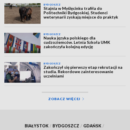
BYDGOSZCZ
Stajnia w Myślęcinku trafiła do
Politechniki Bydgoskiej. Studenci
weterynarii zyskają miejsce do praktyk
BYDGOSZCZ
Nauka języka polskiego dla
cudzoziemców. Letnia Szkoła UMK
zakończyła kolejną edycję
BYDGOSZCZ
Zakończył się pierwszy etap rekrutacji na
studia. Rekordowe zainteresowanie
uczelniami
ZOBACZ WIĘCEJ
BIAŁYSTOK
/
BYDGOSZCZ
/
GDAŃSK
/