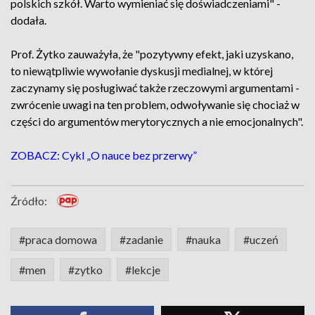
polskich szkół. Warto wymieniać się doświadczeniami" -
dodała.
Prof. Żytko zauważyła, że "pozytywny efekt, jaki uzyskano,
to niewątpliwie wywołanie dyskusji medialnej, w której
zaczynamy się posługiwać także rzeczowymi argumentami -
zwrócenie uwagi na ten problem, odwoływanie się chociaż w
części do argumentów merytorycznych a nie emocjonalnych".
ZOBACZ: Cykl „O nauce bez przerwy”
Źródło:
#praca domowa
#zadanie
#nauka
#uczeń
#men
#zytko
#lekcje