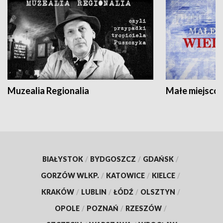
Muzealia Regionalia
Małe miejscow
BIAŁYSTOK
/
BYDGOSZCZ
/
GDAŃSK
/
GORZÓW WLKP.
/
KATOWICE
/
KIELCE
/
KRAKÓW
/
LUBLIN
/
ŁÓDŹ
/
OLSZTYN
/
OPOLE
/
POZNAŃ
/
RZESZÓW
/