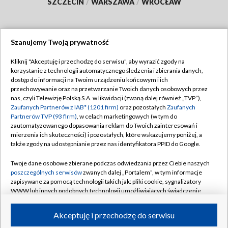
SZCZECIN
/
WARSZAWA
/
WROCŁAW
Szanujemy Twoją prywatność
Dołącz do nas:
Kliknij "Akceptuję i przechodzę do serwisu", aby wyrazić zgody na
korzystanie z technologii automatycznego śledzenia i zbierania danych,
TVP
dostęp do informacji na Twoim urządzeniu końcowym i ich
Abonament TVP
przechowywanie oraz na przetwarzanie Twoich danych osobowych przez
Regulamin TVP
nas, czyli Telewizję Polską S.A. w likwidacji (zwaną dalej również „TVP”),
Emisja w TVP
Polityka prywatności
Zaufanych Partnerów z IAB* (1201 firm)
oraz pozostałych
Zaufanych
Partnerów TVP (93 firm)
, w celach marketingowych (w tym do
Centrum informacji TVP
Moje zgody
zautomatyzowanego dopasowania reklam do Twoich zainteresowań i
mierzenia ich skuteczności) i pozostałych, które wskazujemy poniżej, a
Naziemna Telewizja Cyfrowa
Pomoc
także zgody na udostępnianie przez nas identyfikatora PPID do Google.
Sklep TVP
Biuro reklamy
Twoje dane osobowe zbierane podczas odwiedzania przez Ciebie naszych
Rada Programowa
Kontakt
poszczególnych serwisów
zwanych dalej „Portalem”, w tym informacje
zapisywane za pomocą technologii takich jak: pliki cookie, sygnalizatory
System NOS
WWW lub innych podobnych technologii umożliwiających świadczenie
dopasowanych i bezpiecznych usług, personalizację treści oraz reklam,
Informacje o nadawcy
Kanały
udostępnianie funkcji mediów społecznościowych oraz analizowanie
Akceptuję i przechodzę do serwisu
ruchu w Internecie.
Program dla prasy