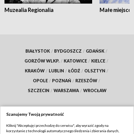
Muzealia Regionalia
Małe miejscow
BIAŁYSTOK
/
BYDGOSZCZ
/
GDAŃSK
/
GORZÓW WLKP.
/
KATOWICE
/
KIELCE
/
KRAKÓW
/
LUBLIN
/
ŁÓDŹ
/
OLSZTYN
/
OPOLE
/
POZNAŃ
/
RZESZÓW
/
SZCZECIN
/
WARSZAWA
/
WROCŁAW
Szanujemy Twoją prywatność
Dołącz do nas:
Kliknij "Akceptuję i przechodzę do serwisu", aby wyrazić zgody na
korzystanie z technologii automatycznego śledzenia i zbierania danych,
TVP