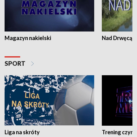
Magazyn nakielski
Nad Drwęcą
SPORT
Liga na skróty
Trening czyni 