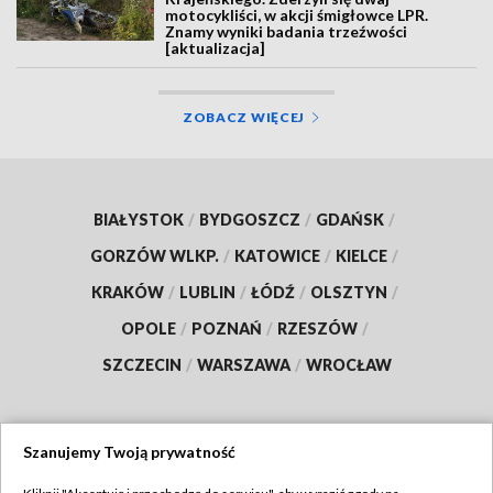
motocykliści, w akcji śmigłowce LPR.
Znamy wyniki badania trzeźwości
[aktualizacja]
ZOBACZ WIĘCEJ
BIAŁYSTOK
/
BYDGOSZCZ
/
GDAŃSK
/
GORZÓW WLKP.
/
KATOWICE
/
KIELCE
/
KRAKÓW
/
LUBLIN
/
ŁÓDŹ
/
OLSZTYN
/
OPOLE
/
POZNAŃ
/
RZESZÓW
/
SZCZECIN
/
WARSZAWA
/
WROCŁAW
Szanujemy Twoją prywatność
Dołącz do nas: