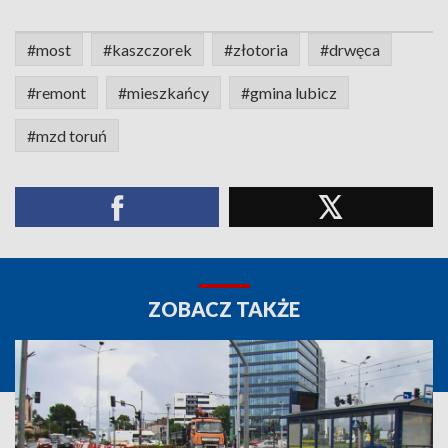
#most
#kaszczorek
#złotoria
#drwęca
#remont
#mieszkańcy
#gmina lubicz
#mzd toruń
ZOBACZ TAKŻE