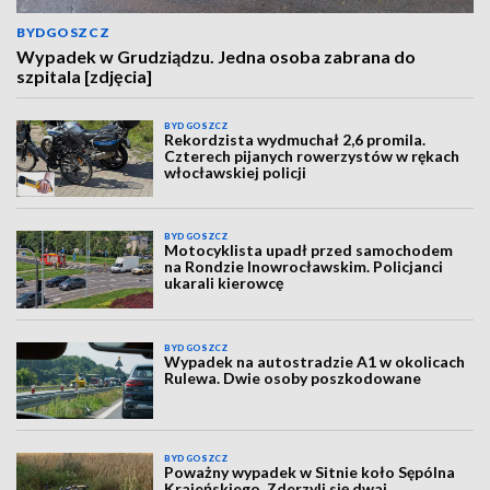
BYDGOSZCZ
Wypadek w Grudziądzu. Jedna osoba zabrana do
szpitala [zdjęcia]
BYDGOSZCZ
Rekordzista wydmuchał 2,6 promila.
Czterech pijanych rowerzystów w rękach
włocławskiej policji
BYDGOSZCZ
Motocyklista upadł przed samochodem
na Rondzie Inowrocławskim. Policjanci
ukarali kierowcę
BYDGOSZCZ
Wypadek na autostradzie A1 w okolicach
Rulewa. Dwie osoby poszkodowane
BYDGOSZCZ
Poważny wypadek w Sitnie koło Sępólna
Krajeńskiego. Zderzyli się dwaj