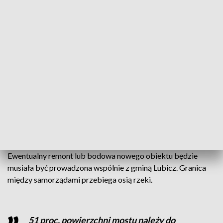
Gminy Lubicz.
Wpisany do rejestru zabytków most miał zostać
przebudowany już wcześniej. Dwa lata temu powstała nawet
dokumentacja na wybudowanie nowego obiektu w tym
miejscu.
- Koszt wbudowania nowej kładki został skalkulowany na
220 milionów złotych. Te ceny zmieniły się przez te dwa lata
radykalnie, także na pewno jakbyśmy dokonali takiego
nowego bilansu to pewnie ta inwestycja byłaby
zdecydowanie droższa - wyjaśnia Agnieszka Kobus-Pęńsko.
Ewentualny remont lub bodowa nowego obiektu będzie
musiała być prowadzona wspólnie z gminą Lubicz. Granica
między samorządami przebiega osią rzeki.
51 proc. powierzchni mostu należy do