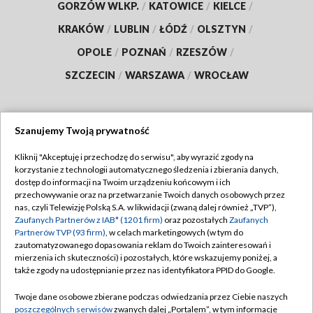
GORZÓW WLKP.
/
KATOWICE
/
KIELCE
/
KRAKÓW
/
LUBLIN
/
ŁÓDŹ
/
OLSZTYN
/
OPOLE
/
POZNAŃ
/
RZESZÓW
/
SZCZECIN
/
WARSZAWA
/
WROCŁAW
Szanujemy Twoją prywatność
Dołącz do nas:
Kliknij "Akceptuję i przechodzę do serwisu", aby wyrazić zgody na
korzystanie z technologii automatycznego śledzenia i zbierania danych,
TVP
dostęp do informacji na Twoim urządzeniu końcowym i ich
Abonament TVP
przechowywanie oraz na przetwarzanie Twoich danych osobowych przez
Regulamin TVP
nas, czyli Telewizję Polską S.A. w likwidacji (zwaną dalej również „TVP”),
Emisja w TVP
Zaufanych Partnerów z IAB* (1201 firm)
oraz pozostałych
Zaufanych
Polityka prywatności
Partnerów TVP (93 firm)
, w celach marketingowych (w tym do
Centrum informacji TVP
Moje zgody
zautomatyzowanego dopasowania reklam do Twoich zainteresowań i
mierzenia ich skuteczności) i pozostałych, które wskazujemy poniżej, a
Naziemna Telewizja Cyfrowa
Pomoc
także zgody na udostępnianie przez nas identyfikatora PPID do Google.
Sklep TVP
Biuro reklamy
Twoje dane osobowe zbierane podczas odwiedzania przez Ciebie naszych
Rada Programowa
poszczególnych serwisów
zwanych dalej „Portalem”, w tym informacje
Kontakt