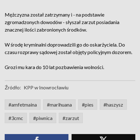
Mężczyzna został zatrzymany i - na podstawie
zgromadzonych dowodów - słyszał zarzut posiadania
znacznej ilości zabronionych środków.
W środę kryminalni doprowadzili go do oskarżyciela. Do
czasu rozprawy sądowej został objęty policyjnym dozorem.
Grozi mu kara do 10 lat pozbawienia wolności.
Źródło:
KPP w Inowrocławiu
#amfetmaina
#marihuana
#pies
#haszysz
#3cmc
#piwnica
#zarzut