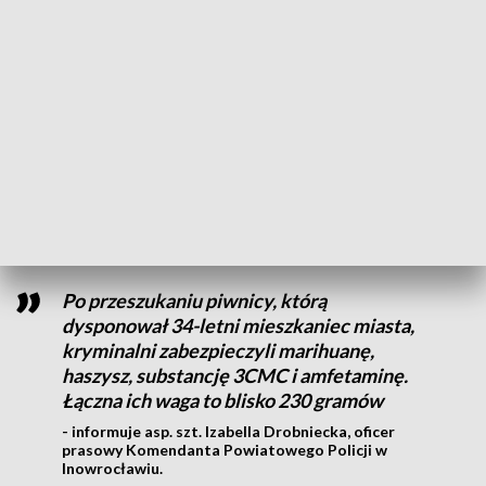
Kryminalni z inowrocławskiej komendy ustalili, że jeden z
mieszkańców na Osiedla Piastowskiego może zajmować się
narkotykami. Funkcjonariusze pogłębili tę wiedzę i „uderzyli”
w konkretne miejsce.
Z uwagi na specyfikę pomieszczenia, w działaniach wziął
udział policyjny pies, przeszkolony do wykrywania
narkotyków, który wywęszył zabronione środki.
Po przeszukaniu piwnicy, którą
dysponował 34-letni mieszkaniec miasta,
kryminalni zabezpieczyli marihuanę,
haszysz, substancję 3CMC i amfetaminę.
Łączna ich waga to blisko 230 gramów
- informuje asp. szt. Izabella Drobniecka, oficer
prasowy Komendanta Powiatowego Policji w
Inowrocławiu.