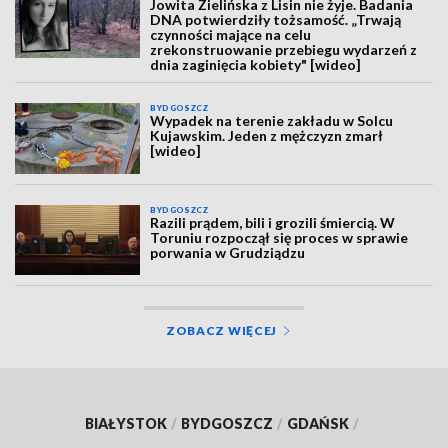
Jowita Zielińska z Lisin nie żyje. Badania
DNA potwierdziły tożsamość. „Trwają
czynności mające na celu
zrekonstruowanie przebiegu wydarzeń z
dnia zaginięcia kobiety" [wideo]
BYDGOSZCZ
Wypadek na terenie zakładu w Solcu
Kujawskim. Jeden z mężczyzn zmarł
[wideo]
BYDGOSZCZ
Razili prądem, bili i grozili śmiercią. W
Toruniu rozpoczął się proces w sprawie
porwania w Grudziądzu
ZOBACZ WIĘCEJ
BIAŁYSTOK
/
BYDGOSZCZ
/
GDAŃSK
/