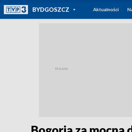
POWRÓT DO
BYDGOSZCZ
Aktualności
N
TVP REGIONY
Bogoria za mocna d