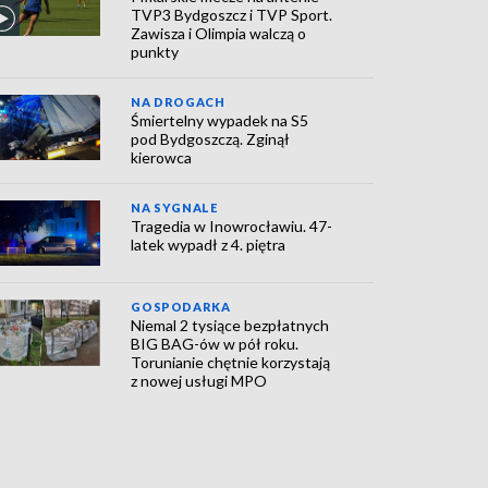
TVP3 Bydgoszcz i TVP Sport.
Zawisza i Olimpia walczą o
punkty
NA DROGACH
Śmiertelny wypadek na S5
pod Bydgoszczą. Zginął
kierowca
NA SYGNALE
Tragedia w Inowrocławiu. 47-
latek wypadł z 4. piętra
GOSPODARKA
Niemal 2 tysiące bezpłatnych
BIG BAG-ów w pół roku.
Torunianie chętnie korzystają
z nowej usługi MPO