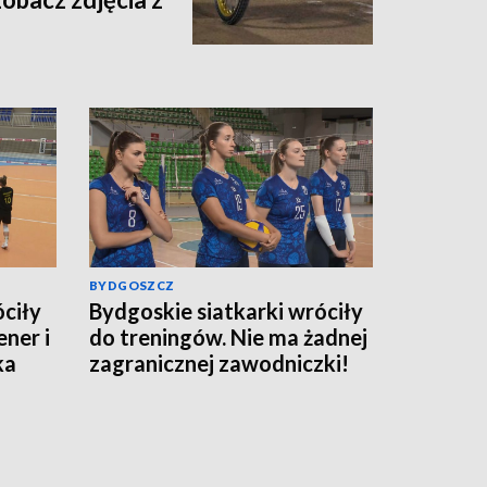
BYDGOSZCZ
óciły
Bydgoskie siatkarki wróciły
ner i
do treningów. Nie ma żadnej
ka
zagranicznej zawodniczki!