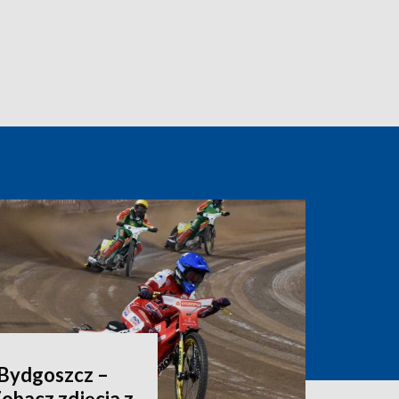
 Bydgoszcz –
Zobacz zdjęcia z