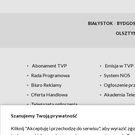
BIAŁYSTOK
/
BYDGO
OLSZTY
Abonament TVP
Emisja w TVP
Rada Programowa
System NOS
Biuro Reklamy
Ogłoszenie pr
Oferta Handlowa
Akademia Tele
Telegazeta ogłoszenia
Szanujemy Twoją prywatność
Regulamin TVP
Kliknij "Akceptuję i przechodzę do serwisu", aby wyrazić zg