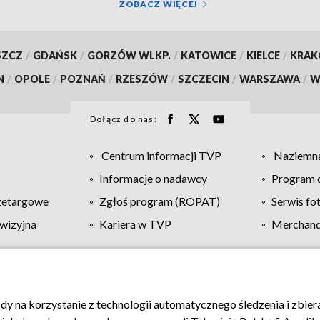
ZOBACZ WIĘCEJ
SZCZ
/
GDAŃSK
/
GORZÓW WLKP.
/
KATOWICE
/
KIELCE
/
KRA
N
/
OPOLE
/
POZNAŃ
/
RZESZÓW
/
SZCZECIN
/
WARSZAWA
/
W
Dołącz do nas:
Centrum informacji TVP
Naziemna
Informacje o nadawcy
Program d
zetargowe
Zgłoś program (ROPAT)
Serwis fo
wizyjna
Kariera w TVP
Merchandi
Polityka prywatności
Moje zgody
Pomoc
Biuro re
ody na korzystanie z technologii automatycznego śledzenia i zbie