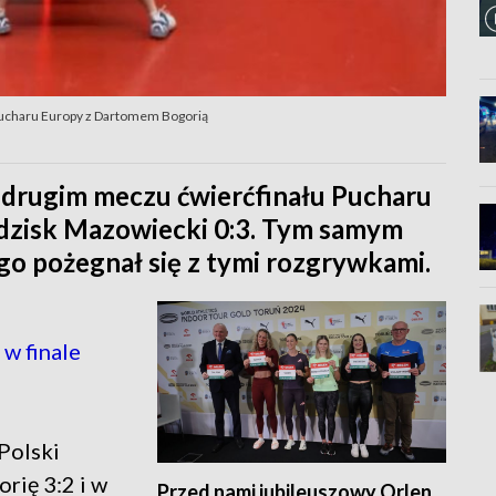
Pucharu Europy z Dartomem Bogorią
w drugim meczu ćwierćfinału Pucharu
dzisk Mazowiecki 0:3. Tym samym
go pożegnał się z tymi rozgrywkami.
w finale
Polski
rię 3:2 i w
Przed nami jubileuszowy Orlen