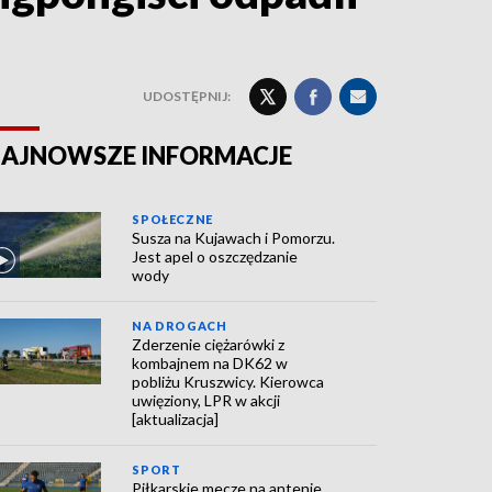
UDOSTĘPNIJ:
AJNOWSZE INFORMACJE
SPOŁECZNE
Susza na Kujawach i Pomorzu.
Jest apel o oszczędzanie
wody
NA DROGACH
Zderzenie ciężarówki z
kombajnem na DK62 w
pobliżu Kruszwicy. Kierowca
uwięziony, LPR w akcji
[aktualizacja]
SPORT
Piłkarskie mecze na antenie