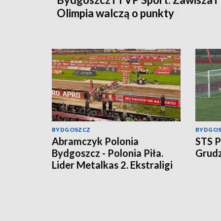
Olimpia walczą o punkty
BYDGOSZCZ
BYDGO
Abramczyk Polonia
STS P
Bydgoszcz - Polonia Piła.
Grudz
Lider Metalkas 2. Ekstraligi
rozgromił beniaminka
[relacja bieg po biegu]