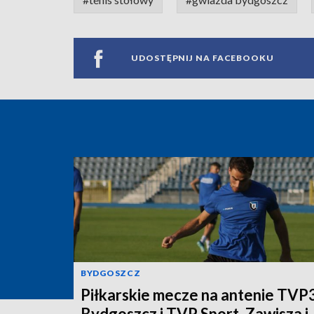
UDOSTĘPNIJ NA FACEBOOKU
BYDGOSZCZ
Piłkarskie mecze na antenie TVP
Bydgoszcz i TVP Sport. Zawisza i