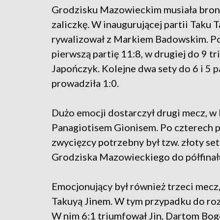
Grodzisku Mazowieckim musiała broni
zaliczkę. W inaugurującej partii Taku 
rywalizował z Markiem Badowskim. Po
pierwszą partię 11:8, w drugiej do 9 t
Japończyk. Kolejne dwa sety do 6 i 5
prowadziła 1:0.
Dużo emocji dostarczył drugi mecz, w 
Panagiotisem Gionisem. Po czterech pa
zwycięzcy potrzebny był tzw. złoty set
Grodziska Mazowieckiego do półfinał
Emocjonujący był również trzeci mecz,
Takuyą Jinem. W tym przypadku do rozs
W nim 6:1 triumfował Jin, Dartom Bogo