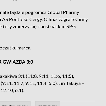
inale będzie pogromca Global Pharmy
AS Pontoise Cergy. O finał zagra też inny
 który zmierzy się z austriackim SPG
początku marca.
R GWIAZDA 3:0
akiwa 3:1 (11:8, 9:11, 11:6, 11:5),
9:11, 11:7, 9:11, 11:4, 6:0), Jin Takuya –
12:10, 6:1).
#puchar europy
#przegrana