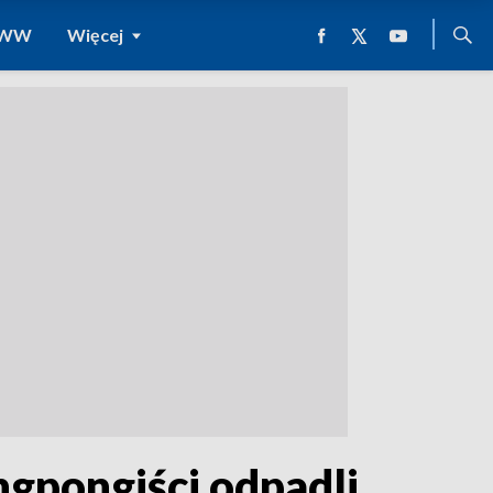
 WWW
Więcej
ngpongiści odpadli