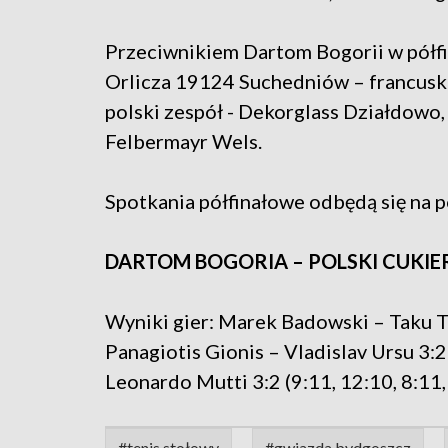
Przeciwnikiem Dartom Bogorii w półf
Orlicza 19124 Suchedniów – francuski 
polski zespół - Dekorglass Działdowo,
Felbermayr Wels.
Spotkania półfinałowe odbędą się na 
DARTOM BOGORIA – POLSKI CUKIE
Wyniki gier: Marek Badowski – Taku Tak
Panagiotis Gionis – Vladislav Ursu 3:2 (
Leonardo Mutti 3:2 (9:11, 12:10, 8:11, 
#tenis stołowy
#gwiazda bydgoszcz