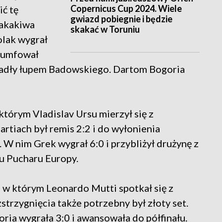
Copernicus Cup 2024. Wiele
ć tę
gwiazd pobiegnie i będzie
Takakiwa
skakać w Toruniu
lak wygrał
riumfował
 padły łupem Badowskiego. Dartom Bogoria
którym Vladislav Ursu mierzył się z
rtiach był remis 2:2 i do wyłonienia
. W nim Grek wygrał 6:0 i przybliżył drużynę z
u Pucharu Europy.
 w którym Leonardo Mutti spotkał się z
trzygnięcia także potrzebny był złoty set.
ria wygrała 3:0 i awansowała do półfinału.