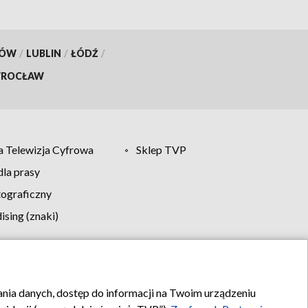
KÓW
/
LUBLIN
/
ŁÓDŹ
/
ROCŁAW
 Telewizja Cyfrowa
Sklep TVP
la prasy
tograficzny
sing (znaki)
klamy
Kontakt
rania danych, dostęp do informacji na Twoim urządzeniu