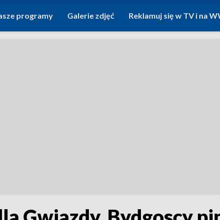
asze programy
Galerie zdjęć
Reklamuj się w TV i na
la Gwiazdy. Bydgoscy pi