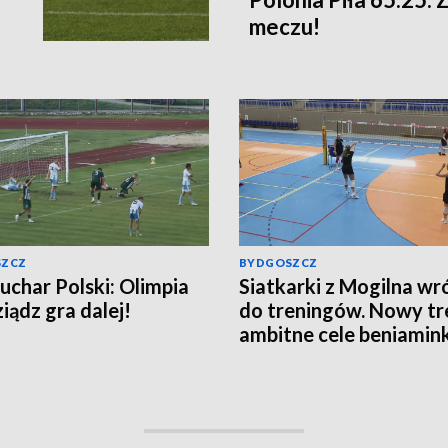
meczu!
SZCZ
BYDGOSZCZ
uchar Polski: Olimpia
Siatkarki z Mogilna wr
iądz gra dalej!
do treningów. Nowy tre
ambitne cele beniamin
Tauron Ligi