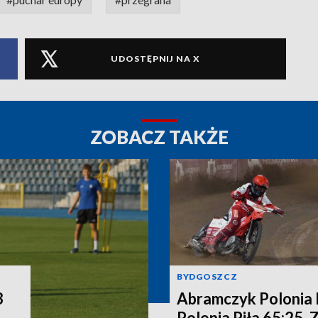
UDOSTĘPNIJ NA X
ZOBACZ TAKŻE
BYDGOSZCZ
3
Abramczyk Polonia
Polonia Piła 65:25. 