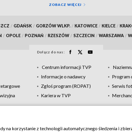
ZOBACZ WIĘCEJ
SZCZ
/
GDAŃSK
/
GORZÓW WLKP.
/
KATOWICE
/
KIELCE
/
KRA
N
/
OPOLE
/
POZNAŃ
/
RZESZÓW
/
SZCZECIN
/
WARSZAWA
/
W
Dołącz do nas:
Centrum informacji TVP
Naziemna
Informacje o nadawcy
Program d
zetargowe
Zgłoś program (ROPAT)
Serwis fo
wizyjna
Kariera w TVP
Merchandi
Polityka prywatności
Moje zgody
Pomoc
Biuro re
ody na korzystanie z technologii automatycznego śledzenia i zbie