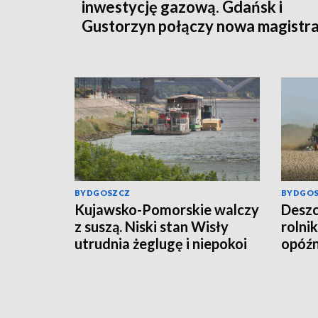
inwestycję gazową. Gdańsk i
Gustorzyn połączy nowa magistra
BYDGOSZCZ
BYDGO
Kujawsko-Pomorskie walczy
Deszc
z suszą. Niski stan Wisły
rolni
utrudnia żeglugę i niepokoi
opóź
rolników