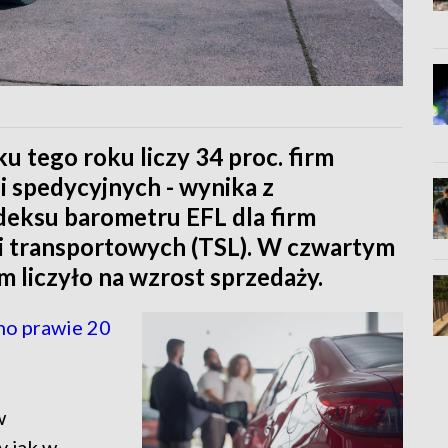
u tego roku liczy 34 proc. firm
i spedycyjnych - wynika z
eksu barometru EFL dla firm
i transportowych (TSL). W czwartym
m liczyło na wzrost sprzedaży.
no prawie 20
w
 jak w