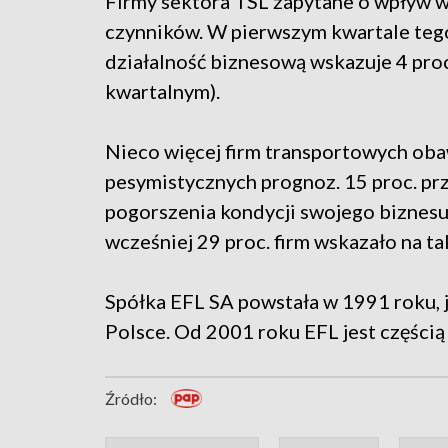
Firmy sektora TSL zapytane o wpływ woj
czynników. W pierwszym kwartale teg
działalność biznesową wskazuje 4 proc.
kwartalnym).
Nieco więcej firm transportowych obawi
pesymistycznych prognoz. 15 proc. pr
pogorszenia kondycji swojego biznesu 
wcześniej 29 proc. firm wskazało na t
Spółka EFL SA powstała w 1991 roku, 
Polsce. Od 2001 roku EFL jest częścią
Źródło: