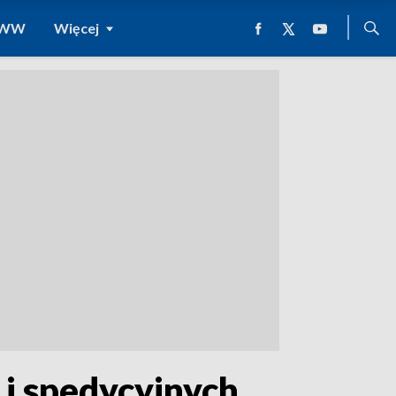
 WWW
Więcej
 i spedycyjnych