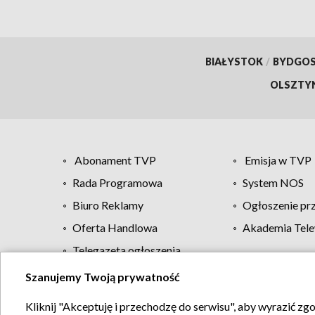
BIAŁYSTOK
/
BYDGO
OLSZTY
Abonament TVP
Emisja w TVP
Rada Programowa
System NOS
Biuro Reklamy
Ogłoszenie pr
Oferta Handlowa
Akademia Tele
Telegazeta ogłoszenia
Szanujemy Twoją prywatność
Regulamin TVP
Kliknij "Akceptuję i przechodzę do serwisu", aby wyrazić zg