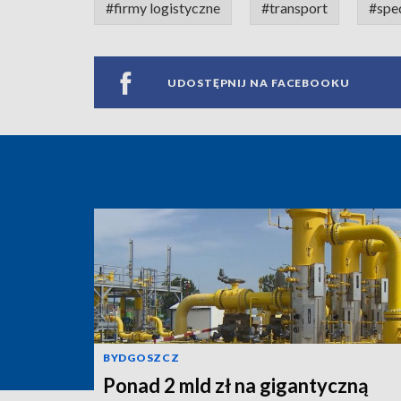
#firmy logistyczne
#transport
#spe
UDOSTĘPNIJ NA FACEBOOKU
BYDGOSZCZ
Ponad 2 mld zł na gigantyczną