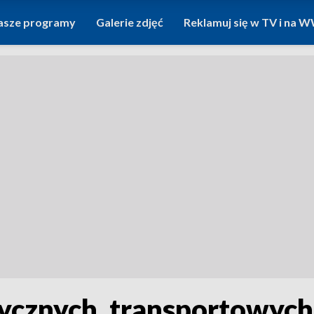
asze programy
Galerie zdjęć
Reklamuj się w TV i na
stycznych, transportowych