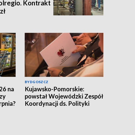
olregio. Kontrakt
zł
BYDGOSZCZ
26 na
Kujawsko-Pomorskie:
zy
powstał Wojewódzki Zespół
rpnia?
Koordynacji ds. Polityki
Umiejętności