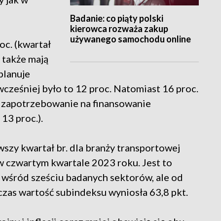
Badanie: co piąty polski
kierowca rozważa zakup
używanego samochodu online
oc. (kwartał
e także mają
 planuje
wcześniej było to 12 proc. Natomiast 16 proc.
e zapotrzebowanie na finansowanie
13 proc.).
szy kwartał br. dla branży transportowej
ż w czwartym kwartale 2023 roku. Jest to
o wśród sześciu badanych sektorów, ale od
as wartość subindeksu wyniosła 63,8 pkt.