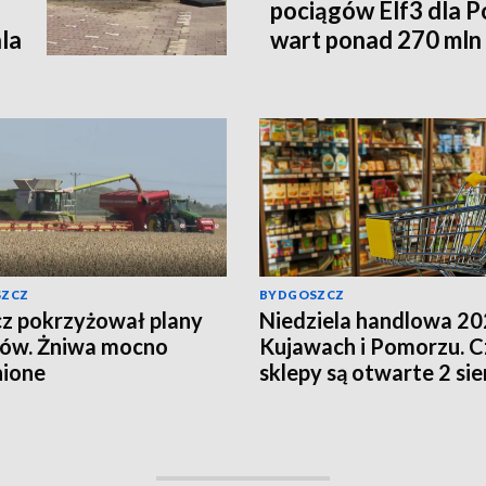
pociągów Elf3 dla P
la
wart ponad 270 mln 
SZCZ
BYDGOSZCZ
z pokrzyżował plany
Niedziela handlowa 20
ków. Żniwa mocno
Kujawach i Pomorzu. C
nione
sklepy są otwarte 2 sie