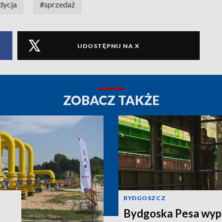
dycja
#sprzedaż
UDOSTĘPNIJ NA X
ZOBACZ TAKŻE
BYDGOSZCZ
Bydgoska Pesa wyp