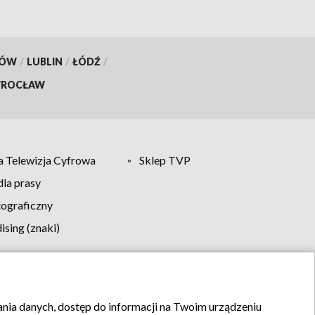
KÓW
/
LUBLIN
/
ŁÓDŹ
/
ROCŁAW
 Telewizja Cyfrowa
Sklep TVP
la prasy
tograficzny
sing (znaki)
klamy
Kontakt
rania danych, dostęp do informacji na Twoim urządzeniu