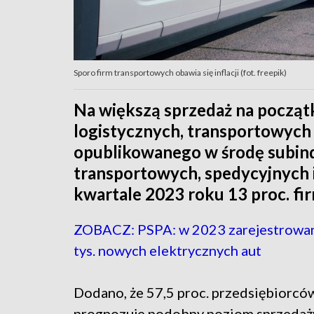
Sporo firm transportowych obawia się inflacji (fot. freepik)
Na większą sprzedaż na początk
logistycznych, transportowych 
opublikowanego w środę subind
transportowych, spedycyjnych 
kwartale 2023 roku 13 proc. fir
ZOBACZ: PSPA: w 2023 zarejestrowa
tys. nowych elektrycznych aut
Dodano, że 57,5 proc. przedsiębiorcó
prognozuje podobny poziom sprzedaży