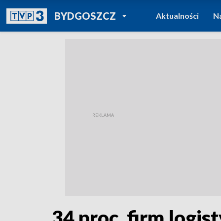
POWRÓT DO
BYDGOSZCZ
Aktualności
N
TVP REGIONY
34 proc. firm logi