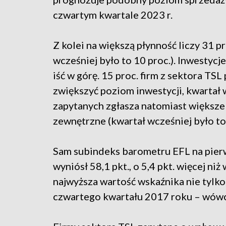
czwartym kwartale 2023 r.
Z kolei na większą płynność liczy 31 pr
wcześniej było to 10 proc.). Inwestycj
iść w górę. 15 proc. firm z sektora TSL
zwiększyć poziom inwestycji, kwartał 
zapytanych zgłasza natomiast większ
zewnętrzne (kwartał wcześniej było to 
Sam subindeks barometru EFL na pierw
wyniósł 58,1 pkt., o 5,4 pkt. więcej ni
najwyższa wartość wskaźnika nie tylk
czwartego kwartału 2017 roku – wówcz