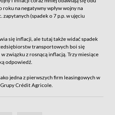
ny i inflacji coraz mniej obawiają się obu
o roku na negatywny wpływ wojny na
 zapytanych (spadek o 7 p.p. w ujęciu
a się inflacji, ale tutaj także widać spadek
zedsiębiorstw transportowych boi się
w związku z rosnącą inflacją. Trzy miesiące
aką odpowiedź.
jako jedna z pierwszych firm leasingowych w
 Grupy Crédit Agricole.