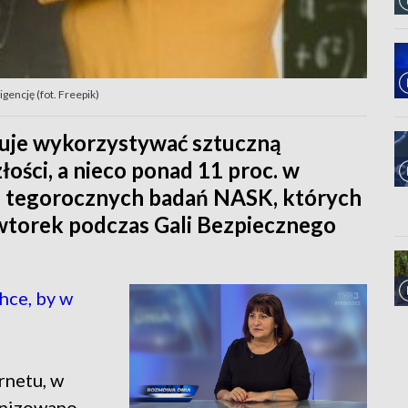
gencję (fot. Freepik)
anuje wykorzystywać sztuczną
złości, a nieco ponad 11 proc. w
 z tegorocznych badań NASK, których
torek podczas Gali Bezpiecznego
hce, by w
rnetu, w
anizowano