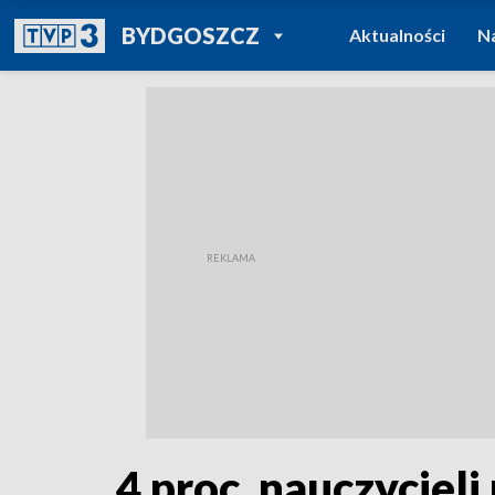
POWRÓT DO
BYDGOSZCZ
Aktualności
N
TVP REGIONY
4 proc. nauczycieli