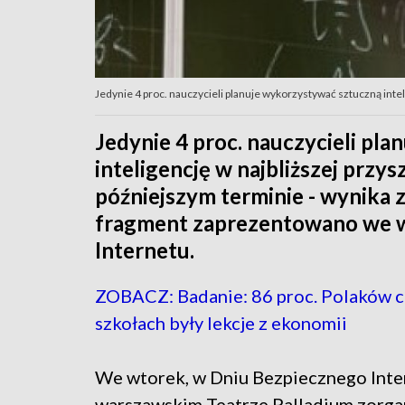
Jedynie 4 proc. nauczycieli planuje wykorzystywać sztuczną inteli
Jedynie 4 proc. nauczycieli pl
inteligencję w najbliższej przys
późniejszym terminie - wynika
fragment zaprezentowano we w
Internetu.
ZOBACZ: Badanie: 86 proc. Polaków c
szkołach były lekcje z ekonomii
We wtorek, w Dniu Bezpiecznego Inte
warszawskim Teatrze Palladium zorg