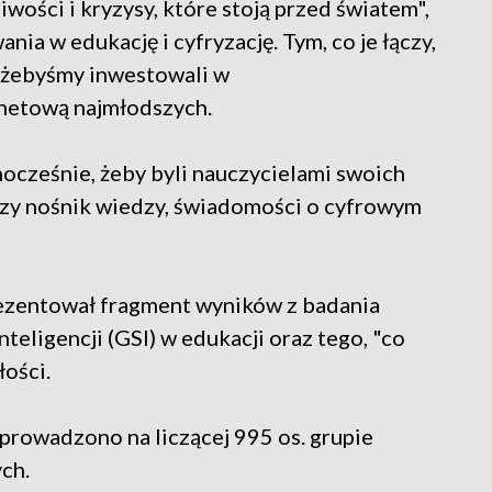
iwości i kryzysy, które stoją przed światem",
a w edukację i cyfryzację. Tym, co je łączy,
, żebyśmy inwestowali w
rnetową najmłodszych.
nocześnie, żeby byli nauczycielami swoich
epszy nośnik wiedzy, świadomości o cyfrowym
rezentował fragment wyników z badania
eligencji (GSI) w edukacji oraz tego, "co
łości.
prowadzono na liczącej 995 os. grupie
ch.