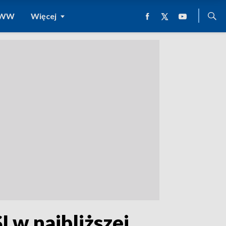
 WWW
Więcej
I w najbliższej