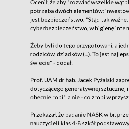
Ocenił, że aby "rozwiać wszelkie wątpl
potrzeba dwóch elementów: inwestowani
jest bezpieczeństwo. "Stąd tak ważne
cyberbezpieczeństwo, w higienę inte
Żeby byli do tego przygotowani, a jed
rodziców, dziadków (...). To jest najl
świecie" - dodał.
Prof. UAM dr hab. Jacek Pyżalski zap
dotyczącego generatywnej sztucznej int
obecnie robi", a nie - co zrobi w przysz
Przekazał, że badanie NASK w br. prze
nauczycieli klas 4-8 szkół podstawowy