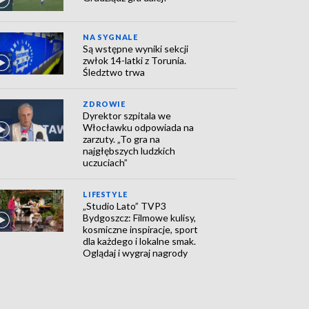
NA SYGNALE
Są wstępne wyniki sekcji
zwłok 14-latki z Torunia.
Śledztwo trwa
ZDROWIE
Dyrektor szpitala we
Włocławku odpowiada na
zarzuty. „To gra na
najgłębszych ludzkich
uczuciach”
LIFESTYLE
„Studio Lato” TVP3
Bydgoszcz: Filmowe kulisy,
kosmiczne inspiracje, sport
dla każdego i lokalne smak.
Oglądaj i wygraj nagrody