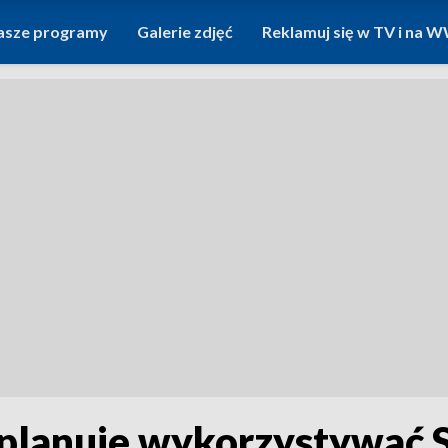
asze programy
Galerie zdjęć
Reklamuj się w TV i na
 planuje wykorzystywać S