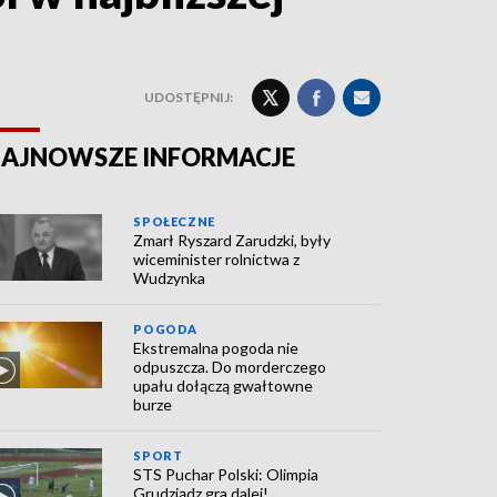
UDOSTĘPNIJ:
AJNOWSZE INFORMACJE
SPOŁECZNE
Zmarł Ryszard Zarudzki, były
wiceminister rolnictwa z
Wudzynka
POGODA
Ekstremalna pogoda nie
odpuszcza. Do morderczego
upału dołączą gwałtowne
burze
SPORT
STS Puchar Polski: Olimpia
Grudziądz gra dalej!