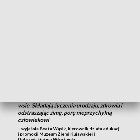
wiele innych postaci opanowały włocławskie ulice.
- Ja jestem w tym roku cyganką. Występuję z grupą z
Kaniewa – mówi uczestniczka orszaku.
Poza Kaniewiem, zaprezentowały się także grupy z Lubania,
Mikanowa, Szymborza czy Słomkowa. Muzyką i tańcem
kolorowe postaci świętują koniec karnawału i pielęgnują
tradycję.
To są autentyczne grupy, które w ostatnie
dni karnawału chodzą przez kujawskie
wsie. Składają życzenia urodzaju, zdrowia i
odstraszając zimę, porę nieprzychylną
człowiekowi
– wyjaśnia Beata Wąsik, kierownik działu edukacji
i promocji Muzeum Ziemi Kujawskiej i
Dobrzyńskiej we Włocławku.