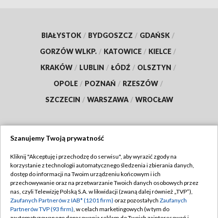
BIAŁYSTOK
/
BYDGOSZCZ
/
GDAŃSK
/
GORZÓW WLKP.
/
KATOWICE
/
KIELCE
/
KRAKÓW
/
LUBLIN
/
ŁÓDŹ
/
OLSZTYN
/
OPOLE
/
POZNAŃ
/
RZESZÓW
/
SZCZECIN
/
WARSZAWA
/
WROCŁAW
Szanujemy Twoją prywatność
Dołącz do nas:
Kliknij "Akceptuję i przechodzę do serwisu", aby wyrazić zgody na
korzystanie z technologii automatycznego śledzenia i zbierania danych,
TVP
dostęp do informacji na Twoim urządzeniu końcowym i ich
Abonament TVP
przechowywanie oraz na przetwarzanie Twoich danych osobowych przez
Regulamin TVP
nas, czyli Telewizję Polską S.A. w likwidacji (zwaną dalej również „TVP”),
Emisja w TVP
Polityka prywatności
Zaufanych Partnerów z IAB* (1201 firm)
oraz pozostałych
Zaufanych
Partnerów TVP (93 firm)
, w celach marketingowych (w tym do
Centrum informacji TVP
Moje zgody
zautomatyzowanego dopasowania reklam do Twoich zainteresowań i