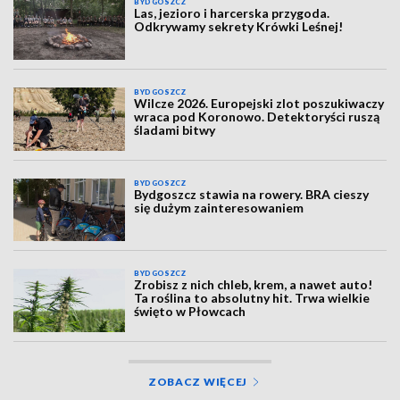
BYDGOSZCZ
Las, jezioro i harcerska przygoda.
Odkrywamy sekrety Krówki Leśnej!
BYDGOSZCZ
Wilcze 2026. Europejski zlot poszukiwaczy
wraca pod Koronowo. Detektoryści ruszą
śladami bitwy
BYDGOSZCZ
Bydgoszcz stawia na rowery. BRA cieszy
się dużym zainteresowaniem
BYDGOSZCZ
Zrobisz z nich chleb, krem, a nawet auto!
Ta roślina to absolutny hit. Trwa wielkie
święto w Płowcach
ZOBACZ WIĘCEJ