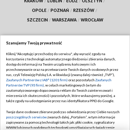
KRAKÓW
/
LUBLIN
/
ŁÓDŹ
/
OLSZTYN
/
OPOLE
/
POZNAŃ
/
RZESZÓW
/
SZCZECIN
/
WARSZAWA
/
WROCŁAW
Szanujemy Twoją prywatność
Dołącz do nas:
Kliknij "Akceptuję i przechodzę do serwisu", aby wyrazić zgody na
korzystanie z technologii automatycznego śledzenia i zbierania danych,
TVP
dostęp do informacji na Twoim urządzeniu końcowym i ich
Abonament TVP
przechowywanie oraz na przetwarzanie Twoich danych osobowych przez
Regulamin TVP
nas, czyli Telewizję Polską S.A. w likwidacji (zwaną dalej również „TVP”),
Emisja w TVP
Polityka prywatności
Zaufanych Partnerów z IAB* (1201 firm)
oraz pozostałych
Zaufanych
Partnerów TVP (93 firm)
, w celach marketingowych (w tym do
Centrum informacji TVP
Moje zgody
zautomatyzowanego dopasowania reklam do Twoich zainteresowań i
mierzenia ich skuteczności) i pozostałych, które wskazujemy poniżej, a
Naziemna Telewizja Cyfrowa
Pomoc
także zgody na udostępnianie przez nas identyfikatora PPID do Google.
Sklep TVP
Biuro reklamy
Twoje dane osobowe zbierane podczas odwiedzania przez Ciebie naszych
Rada Programowa
Kontakt
poszczególnych serwisów
zwanych dalej „Portalem”, w tym informacje
zapisywane za pomocą technologii takich jak: pliki cookie, sygnalizatory
System NOS
WWW lub innych podobnych technologii umożliwiających świadczenie