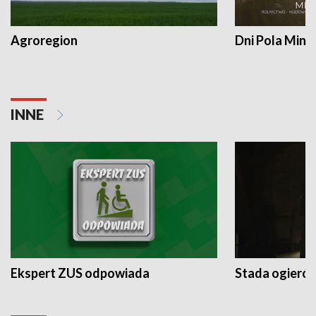
Agroregion
Dni Pola Min
INNE
Ekspert ZUS odpowiada
Stada ogieró