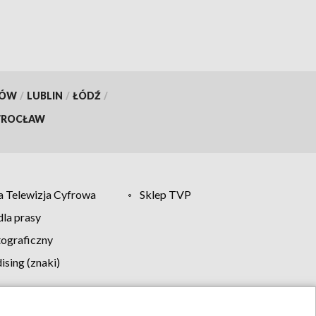
KÓW
/
LUBLIN
/
ŁÓDŹ
/
ROCŁAW
 Telewizja Cyfrowa
Sklep TVP
la prasy
tograficzny
sing (znaki)