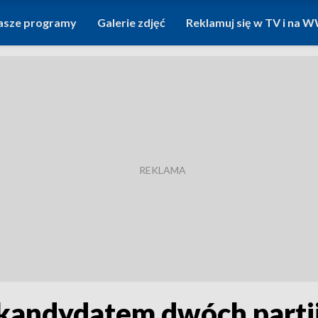
asze programy
Galerie zdjęć
Reklamuj się w TV i na
kandydatem dwóch partii