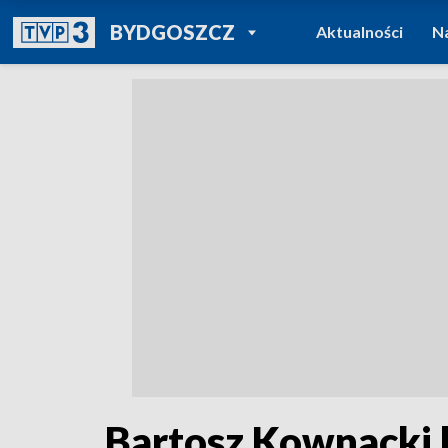
POWRÓT DO
BYDGOSZCZ
Aktualności
N
TVP REGIONY
Bartosz Kownacki 