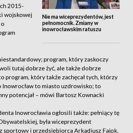
ach 2015-
ki wojskowej
Nie ma wiceprezydentów, jest
pełnomocnik. Zmiany w
 o
inowrocławskim ratuszu
rogram
 niestandardowy; program, który zaskoczy
li tutaj dobrze żyć, ale także dobrze
to program, który także zachęcał tych, którzy
o Inowrocław to miasto uzdrowisko; to
mny potencjał – mówi Bartosz Kownacki
enta Inowrocławia ogłosili także: pełniący tę
 Obywatelskiej, była wiceprezydent
 sportowy i przedsiębiorca Arkadiusz Fajok.