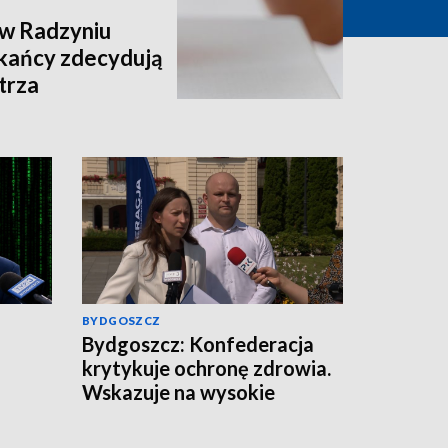
 w Radzyniu
kańcy zdecydują
trza
BYDGOSZCZ
Bydgoszcz: Konfederacja
krytykuje ochronę zdrowia.
Wskazuje na wysokie
zarobki lekarzy i problemy
pacjentów