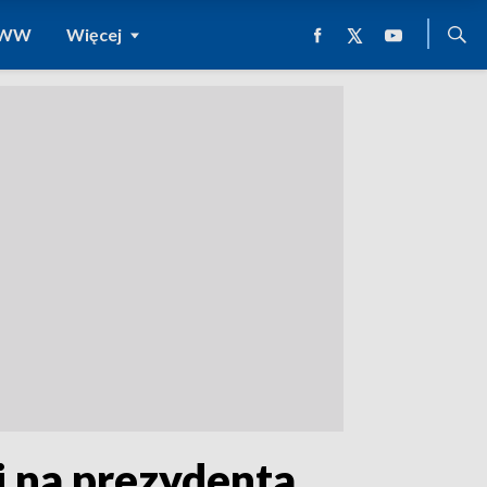
 WWW
Więcej
 na prezydenta