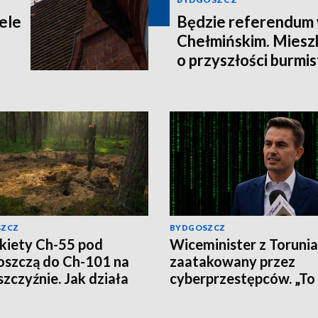
ele
Będzie referendum
Chełmińskim. Miesz
o przyszłości burmis
SZCZ
BYDGOSZCZ
kiety Ch-55 pod
Wiceminister z Torunia
szczą do Ch-101 na
zaatakowany przez
szczyźnie. Jak działa
cyberprzestępców. „To
ska propaganda?
wirus, nie klikajcie”