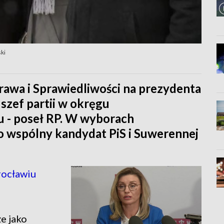
ski
wa i Sprawiedliwości na prezydenta
szef partii w okręgu
u - poseł RP. W wyborach
 wspólny kandydat PiS i Suwerennej
ocławiu
że jako