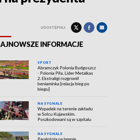
UDOSTĘPNIJ:
AJNOWSZE INFORMACJE
SPORT
Abramczyk Polonia Bydgoszcz
- Polonia Piła. Lider Metalkas
2. Ekstraligi rozgromił
beniaminka [relacja bieg po
biegu]
NA SYGNALE
Wypadek na terenie zakładu
w Solcu Kujawskim.
Poszkodowani są w szpitalu
NA SYGNALE
Paralotnia na lampie.