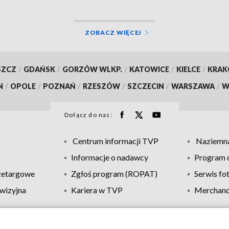
ZOBACZ WIĘCEJ
SZCZ
/
GDAŃSK
/
GORZÓW WLKP.
/
KATOWICE
/
KIELCE
/
KRA
N
/
OPOLE
/
POZNAŃ
/
RZESZÓW
/
SZCZECIN
/
WARSZAWA
/
W
Dołącz do nas:
Centrum informacji TVP
Naziemna
Informacje o nadawcy
Program d
zetargowe
Zgłoś program (ROPAT)
Serwis fo
wizyjna
Kariera w TVP
Merchandi