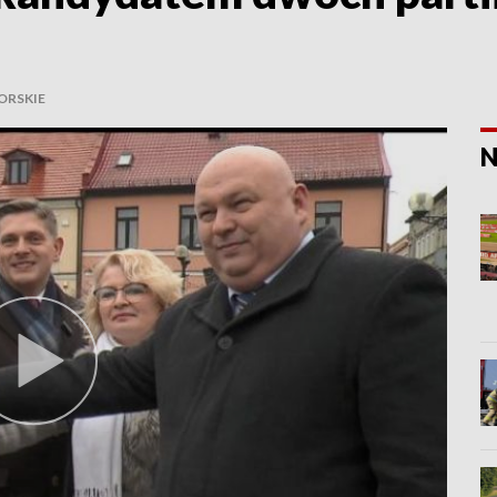
ORSKIE
N