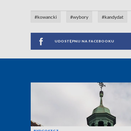
#kowancki
#wybory
#kandydat
UDOSTĘPNIJ NA FACEBOOKU
BYDGOSZCZ