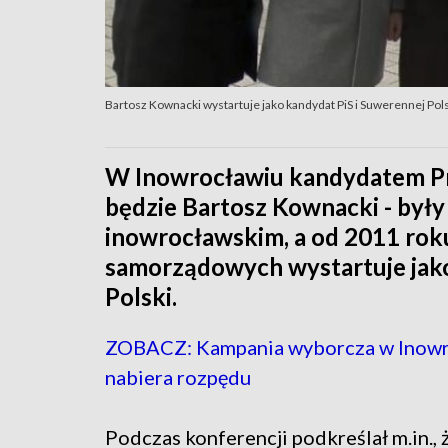
Bartosz Kownacki wystartuje jako kandydat PiS i Suwerennej Pol
W Inowrocławiu kandydatem Pra
będzie Bartosz Kownacki - były 
inowrocławskim, a od 2011 rok
samorządowych wystartuje jako
Polski.
ZOBACZ: Kampania wyborcza w Inowr
nabiera rozpędu
Podczas konferencji podkreślał m.in., 