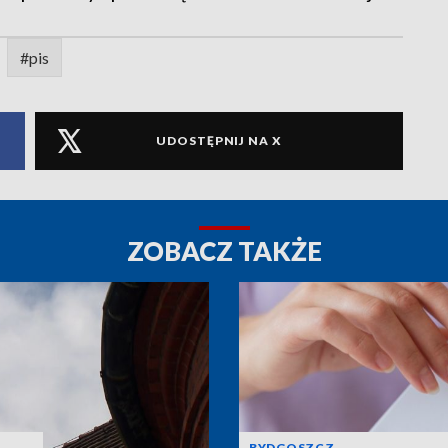
#pis
UDOSTĘPNIJ NA X
ZOBACZ TAKŻE
BYDGOSZCZ