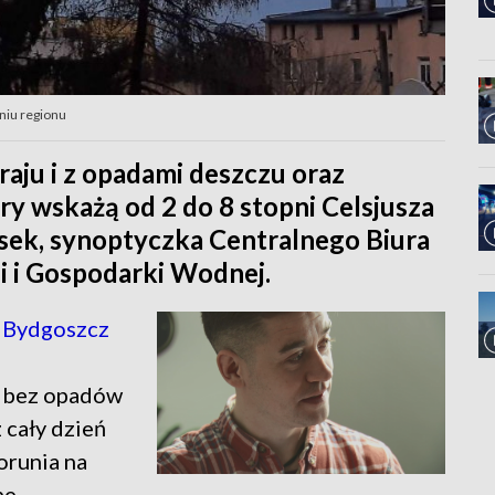
niu regionu
aju i z opadami deszczu oraz
y wskażą od 2 do 8 stopni Celsjusza
sek, synoptyczka Centralnego Biura
i i Gospodarki Wodnej.
 Bydgoszcz
t bez opadów
 cały dzień
orunia na
ne