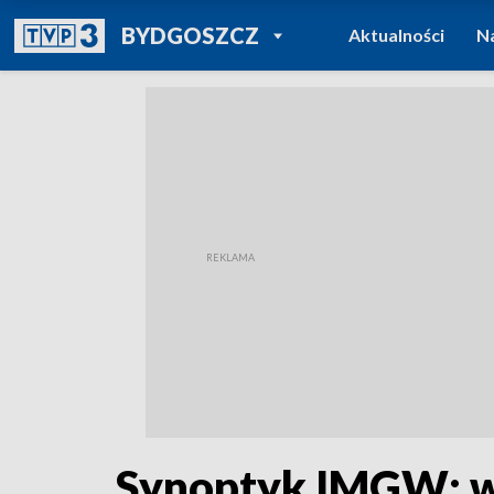
POWRÓT DO
BYDGOSZCZ
Aktualności
N
TVP REGIONY
Synoptyk IMGW: wt