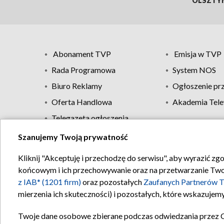
OLSZTY
Abonament TVP
Emisja w TVP
Rada Programowa
System NOS
Biuro Reklamy
Ogłoszenie pr
Oferta Handlowa
Akademia Tele
Telegazeta ogłoszenia
Szanujemy Twoją prywatność
Regulamin TVP
Kliknij "Akceptuję i przechodzę do serwisu", aby wyrazić zg
końcowym i ich przechowywanie oraz na przetwarzanie Twoich
z IAB* (1201 firm)
oraz pozostałych
Zaufanych Partnerów T
mierzenia ich skuteczności) i pozostałych, które wskazujemy
Twoje dane osobowe zbierane podczas odwiedzania przez 