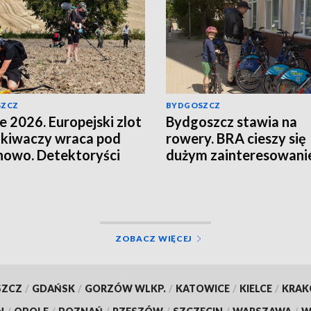
SZCZ
BYDGOSZCZ
e 2026. Europejski zlot
Bydgoszcz stawia na
kiwaczy wraca pod
rowery. BRA cieszy się
owo. Detektoryści
dużym zainteresowan
 śladami bitwy
ZOBACZ WIĘCEJ
SZCZ
/
GDAŃSK
/
GORZÓW WLKP.
/
KATOWICE
/
KIELCE
/
KRA