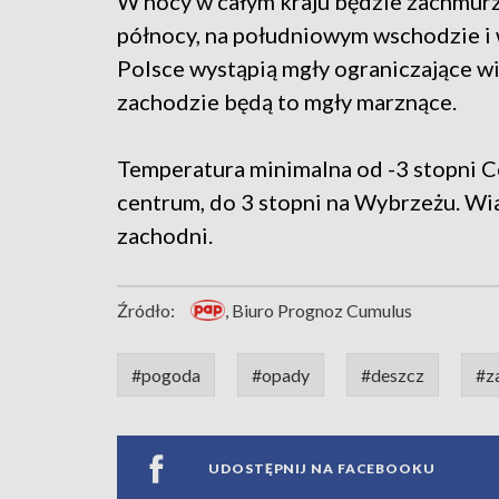
W nocy w całym kraju będzie zachmurz
północy, na południowym wschodzie i 
Polsce wystąpią mgły ograniczające w
zachodzie będą to mgły marznące.
Temperatura minimalna od -3 stopni C
centrum, do 3 stopni na Wybrzeżu. Wia
zachodni.
Źródło:
, Biuro Prognoz Cumulus
#pogoda
#opady
#deszcz
#z
UDOSTĘPNIJ NA FACEBOOKU