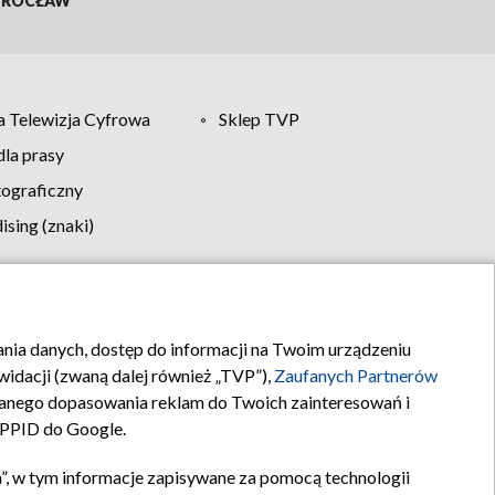
ROCŁAW
 Telewizja Cyfrowa
Sklep TVP
la prasy
tograficzny
sing (znaki)
klamy
Kontakt
rania danych, dostęp do informacji na Twoim urządzeniu
idacji (zwaną dalej również „TVP”),
Zaufanych Partnerów
anego dopasowania reklam do Twoich zainteresowań i
a PPID do Google.
”, w tym informacje zapisywane za pomocą technologii