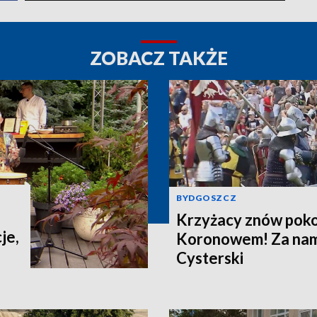
ZOBACZ TAKŻE
BYDGOSZCZ
Krzyżacy znów poko
je,
Koronowem! Za nami
Cysterski