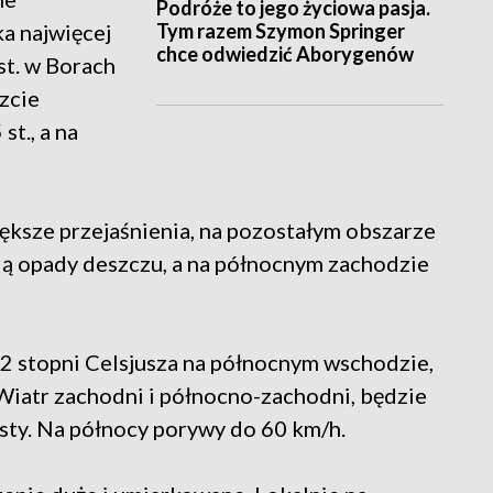
Podróże to jego życiowa pasja.
Tym razem Szymon Springer
a najwięcej
chce odwiedzić Aborygenów
st. w Borach
szcie
st., a na
ększe przejaśnienia, na pozostałym obszarze
ą opady deszczu, a na północnym zachodzie
2 stopni Celsjusza na północnym wschodzie,
 Wiatr zachodni i północno-zachodni, będzie
sty. Na północy porywy do 60 km/h.