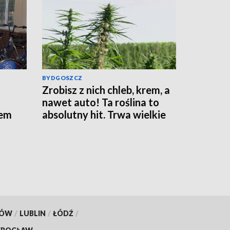
BYDGOSZCZ
Zrobisz z nich chleb, krem, a
nawet auto! Ta roślina to
iem
absolutny hit. Trwa wielkie
święto w Płowcach
KÓW
/
LUBLIN
/
ŁÓDŹ
/