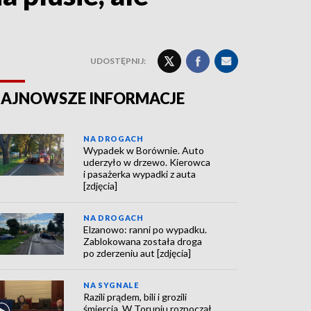
UDOSTĘPNIJ:
AJNOWSZE INFORMACJE
NA DROGACH
Wypadek w Borównie. Auto
uderzyło w drzewo. Kierowca
i pasażerka wypadki z auta
[zdjęcia]
NA DROGACH
Elzanowo: ranni po wypadku.
Zablokowana została droga
po zderzeniu aut [zdjęcia]
NA SYGNALE
Razili prądem, bili i grozili
śmiercią. W Toruniu rozpoczął