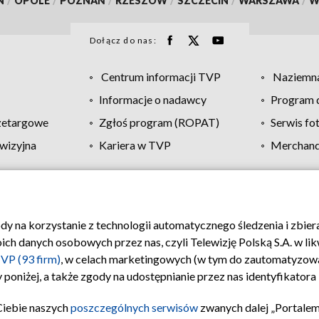
N
/
OPOLE
/
POZNAŃ
/
RZESZÓW
/
SZCZECIN
/
WARSZAWA
/
W
Dołącz do nas:
Centrum informacji TVP
Naziemna
Informacje o nadawcy
Program d
zetargowe
Zgłoś program (ROPAT)
Serwis fo
wizyjna
Kariera w TVP
Merchandi
Polityka prywatności
Moje zgody
Pomoc
Biuro re
ody na korzystanie z technologii automatycznego śledzenia i zbie
 danych osobowych przez nas, czyli Telewizję Polską S.A. w likw
VP (93 firm)
, w celach marketingowych (w tym do zautomatyzow
 poniżej, a także zgody na udostępnianie przez nas identyfikator
Ciebie naszych
poszczególnych serwisów
zwanych dalej „Portalem