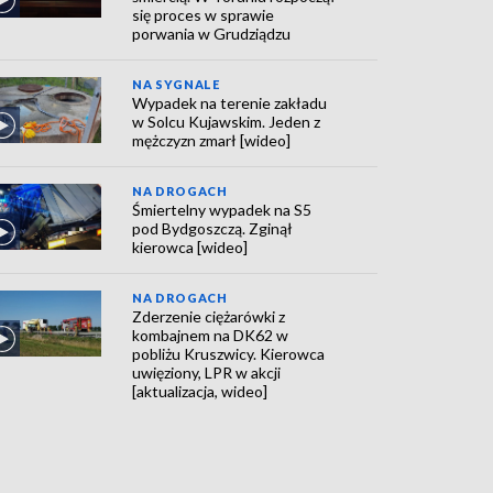
się proces w sprawie
porwania w Grudziądzu
NA SYGNALE
Wypadek na terenie zakładu
w Solcu Kujawskim. Jeden z
mężczyzn zmarł [wideo]
NA DROGACH
Śmiertelny wypadek na S5
pod Bydgoszczą. Zginął
kierowca [wideo]
NA DROGACH
Zderzenie ciężarówki z
kombajnem na DK62 w
pobliżu Kruszwicy. Kierowca
uwięziony, LPR w akcji
[aktualizacja, wideo]