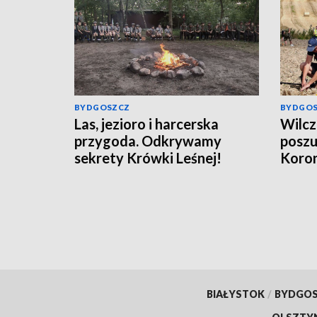
BYDGOSZCZ
BYDGO
Las, jezioro i harcerska
Wilcz
przygoda. Odkrywamy
poszu
sekrety Krówki Leśnej!
Koron
ruszą
BIAŁYSTOK
/
BYDGO