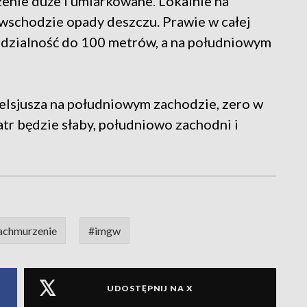
enie duże i umiarkowane. Lokalnie na
wschodzie opady deszczu. Prawie w całej
idzialność do 100 metrów, a na południowym
elsjusza na południowym zachodzie, zero w
tr będzie słaby, południowo zachodni i
achmurzenie
#imgw
UDOSTĘPNIJ NA X