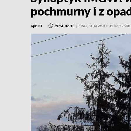
pochmurny i z opa
opr. DJ
2024-02-13
|
KRAJ, KUJAWSKO-POMORSKI