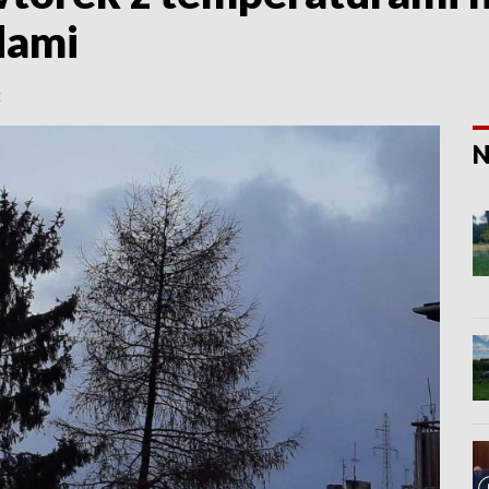
dami
E
N