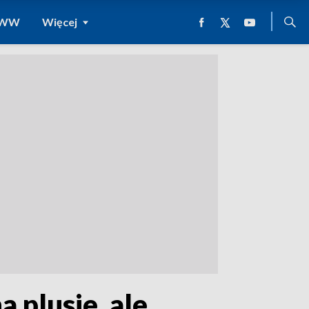
 WWW
Więcej
 plusie, ale