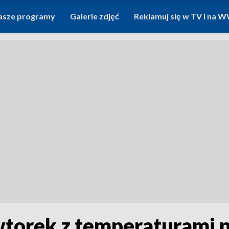
asze programy
Galerie zdjęć
Reklamuj się w TV i na
orek z temperaturami na