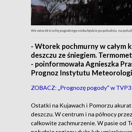
We wtorek trochę pogodnego nieba będzie po południu, na połud
- Wtorek pochmurny w całym kr
deszczu ze śniegiem. Termometr
- poinformowała Agnieszka Pra
Prognoz Instytutu Meteorologi
ZOBACZ: „Prognozę pogody” w TVP3
Ostatki na Kujawach i Pomorzu akura
deszczu. W centrum i na północy przez
całkowite zachmurzenie. W pasie od T
południe regionu duże lub umiarkowa