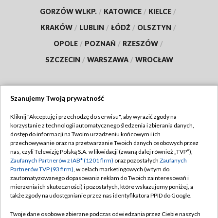
GORZÓW WLKP.
/
KATOWICE
/
KIELCE
/
KRAKÓW
/
LUBLIN
/
ŁÓDŹ
/
OLSZTYN
/
OPOLE
/
POZNAŃ
/
RZESZÓW
/
SZCZECIN
/
WARSZAWA
/
WROCŁAW
Szanujemy Twoją prywatność
Dołącz do nas:
Kliknij "Akceptuję i przechodzę do serwisu", aby wyrazić zgody na
korzystanie z technologii automatycznego śledzenia i zbierania danych,
TVP
dostęp do informacji na Twoim urządzeniu końcowym i ich
Abonament TVP
przechowywanie oraz na przetwarzanie Twoich danych osobowych przez
Regulamin TVP
nas, czyli Telewizję Polską S.A. w likwidacji (zwaną dalej również „TVP”),
Emisja w TVP
Polityka prywatności
Zaufanych Partnerów z IAB* (1201 firm)
oraz pozostałych
Zaufanych
Partnerów TVP (93 firm)
, w celach marketingowych (w tym do
Centrum informacji TVP
Moje zgody
zautomatyzowanego dopasowania reklam do Twoich zainteresowań i
mierzenia ich skuteczności) i pozostałych, które wskazujemy poniżej, a
Naziemna Telewizja Cyfrowa
Pomoc
także zgody na udostępnianie przez nas identyfikatora PPID do Google.
Sklep TVP
Biuro reklamy
Twoje dane osobowe zbierane podczas odwiedzania przez Ciebie naszych