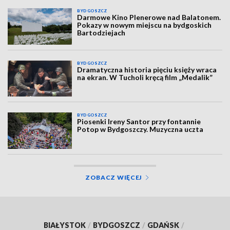
BYDGOSZCZ
Darmowe Kino Plenerowe nad Balatonem.
Pokazy w nowym miejscu na bydgoskich
Bartodziejach
BYDGOSZCZ
Dramatyczna historia pięciu księży wraca
na ekran. W Tucholi kręcą film „Medalik”
BYDGOSZCZ
Piosenki Ireny Santor przy fontannie
Potop w Bydgoszczy. Muzyczna uczta
ZOBACZ WIĘCEJ
BIAŁYSTOK
/
BYDGOSZCZ
/
GDAŃSK
/