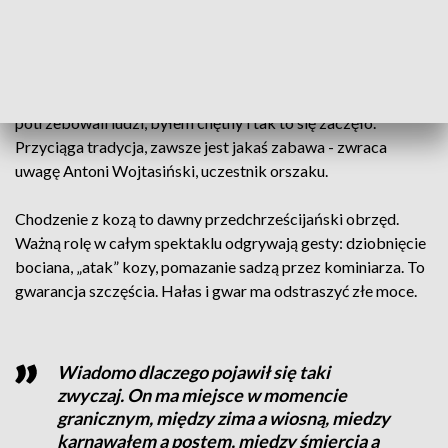
- Dziewiąty rok z mojej rodziny nie było nikogo, ale ja się
wkręciłem, by podtrzymywać ta tradycję - zaznacza Mariusz
Górny, uczestnik orszaku.
- U mnie to już 8 lat jak latam w kozie. Zaczęło się, że
potrzebowali ludzi, byłem chętny i tak to się zaczęło.
Przyciąga tradycja, zawsze jest jakaś zabawa - zwraca
uwagę Antoni Wojtasiński, uczestnik orszaku.
Chodzenie z kozą to dawny przedchrześcijański obrzęd.
Ważną rolę w całym spektaklu odgrywają gesty: dziobnięcie
bociana, „atak” kozy, pomazanie sadzą przez kominiarza. To
gwarancja szczęścia. Hałas i gwar ma odstraszyć złe moce.
Wiadomo dlaczego pojawił się taki
zwyczaj. On ma miejsce w momencie
granicznym, między zima a wiosną, miedzy
karnawałem a postem, między śmiercią a