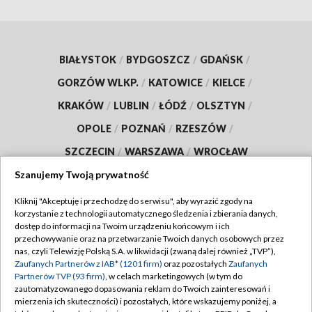
BIAŁYSTOK
/
BYDGOSZCZ
/
GDAŃSK
/
GORZÓW WLKP.
/
KATOWICE
/
KIELCE
/
KRAKÓW
/
LUBLIN
/
ŁÓDŹ
/
OLSZTYN
/
OPOLE
/
POZNAŃ
/
RZESZÓW
/
SZCZECIN
/
WARSZAWA
/
WROCŁAW
Szanujemy Twoją prywatność
Kliknij "Akceptuję i przechodzę do serwisu", aby wyrazić zgody na
korzystanie z technologii automatycznego śledzenia i zbierania danych,
Dołącz do nas:
dostęp do informacji na Twoim urządzeniu końcowym i ich
przechowywanie oraz na przetwarzanie Twoich danych osobowych przez
TVP
nas, czyli Telewizję Polską S.A. w likwidacji (zwaną dalej również „TVP”),
Zaufanych Partnerów z IAB* (1201 firm)
oraz pozostałych
Zaufanych
Abonament TVP
Regulamin TVP
Partnerów TVP (93 firm)
, w celach marketingowych (w tym do
zautomatyzowanego dopasowania reklam do Twoich zainteresowań i
Emisja w TVP
Polityka prywatności
mierzenia ich skuteczności) i pozostałych, które wskazujemy poniżej, a