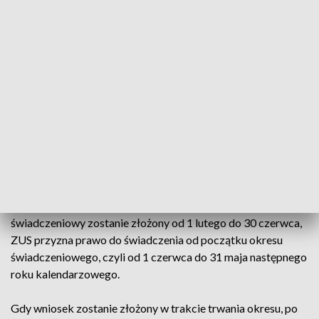
Od 1 lutego można składać wnioski o przyznanie świadczenia
800 plus na nowy okres rozliczeniowy, który rozpocznie się 1
czerwca tego roku i potrwa do 31 maja 2025 r. Wnioski
można składać przez portal Emp@tia, bankowość
elektroniczną, PUE ZUS, a także za pośrednictwem
bezpłatnej aplikacji mZUS.
„W ciągu blisko dwóch tygodni przyjęliśmy ponad 1,5 mln
wniosków na 2,4 mln dzieci” – przekazał rzecznik ZUS.
Dodał, że nabór wniosków przebiega bez problemu.
Żebrowski przypomniał, że jeżeli wniosek na nowy okres
świadczeniowy zostanie złożony od 1 lutego do 30 czerwca,
ZUS przyzna prawo do świadczenia od początku okresu
świadczeniowego, czyli od 1 czerwca do 31 maja następnego
roku kalendarzowego.
Gdy wniosek zostanie złożony w trakcie trwania okresu, po