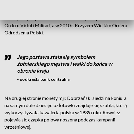
biwaku. Major poległ w walce. Nie udało się odnaleźć miejsca
jego pochówku. W 1966 r. został pośmiertnie awansowany
do stopnia podpułkownika i odznaczony Krzyżem Złotym
Orderu Virtuti Militari, a w 2010 r. Krzyżem Wielkim Orderu
Odrodzenia Polski.
Jego postawa stała się symbolem
żołnierskiego męstwa i walki do końca w
obronie kraju
- podkreśla bank centralny.
Na drugiej stronie monety mjr. Dobrzański siedzi na koniu, a
na samym dole dziesięciozłotówki znajduje się szabla, którą
wykorzystywała kawaleria polska w 1939 roku. Również
pojawia się czapka polowa noszona podczas kampanii
wrześniowej.