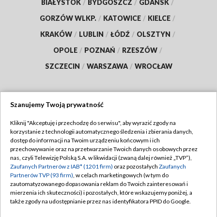
BIAŁYSTOK
/
BYDGOSZCZ
/
GDAŃSK
/
GORZÓW WLKP.
/
KATOWICE
/
KIELCE
/
KRAKÓW
/
LUBLIN
/
ŁÓDŹ
/
OLSZTYN
/
OPOLE
/
POZNAŃ
/
RZESZÓW
/
SZCZECIN
/
WARSZAWA
/
WROCŁAW
Szanujemy Twoją prywatność
Dołącz do nas:
Kliknij "Akceptuję i przechodzę do serwisu", aby wyrazić zgody na
korzystanie z technologii automatycznego śledzenia i zbierania danych,
TVP
dostęp do informacji na Twoim urządzeniu końcowym i ich
Abonament TVP
przechowywanie oraz na przetwarzanie Twoich danych osobowych przez
Regulamin TVP
nas, czyli Telewizję Polską S.A. w likwidacji (zwaną dalej również „TVP”),
Emisja w TVP
Polityka prywatności
Zaufanych Partnerów z IAB* (1201 firm)
oraz pozostałych
Zaufanych
Partnerów TVP (93 firm)
, w celach marketingowych (w tym do
Centrum informacji TVP
Moje zgody
zautomatyzowanego dopasowania reklam do Twoich zainteresowań i
mierzenia ich skuteczności) i pozostałych, które wskazujemy poniżej, a
Naziemna Telewizja Cyfrowa
Pomoc
także zgody na udostępnianie przez nas identyfikatora PPID do Google.
Sklep TVP
Biuro reklamy