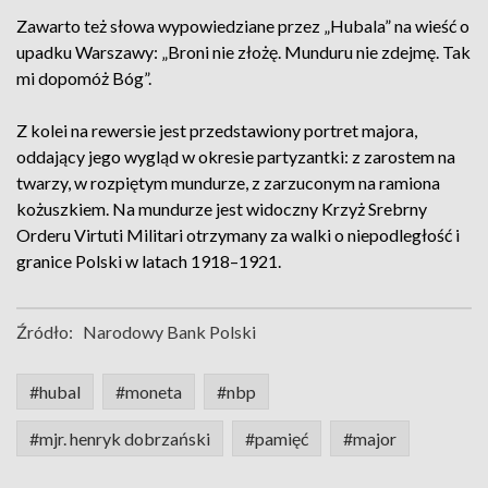
Zawarto też słowa wypowiedziane przez „Hubala” na wieść o
upadku Warszawy: „Broni nie złożę. Munduru nie zdejmę. Tak
mi dopomóż Bóg”.
Z kolei na rewersie jest przedstawiony portret majora,
oddający jego wygląd w okresie partyzantki: z zarostem na
twarzy, w rozpiętym mundurze, z zarzuconym na ramiona
kożuszkiem. Na mundurze jest widoczny Krzyż Srebrny
Orderu Virtuti Militari otrzymany za walki o niepodległość i
granice Polski w latach 1918–1921.
Źródło:
Narodowy Bank Polski
#hubal
#moneta
#nbp
#mjr. henryk dobrzański
#pamięć
#major